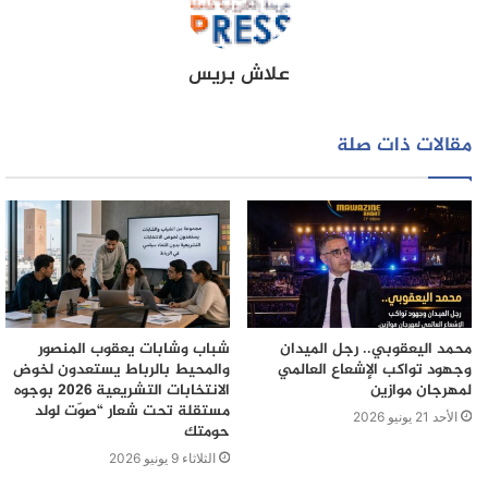
علاش بريس
مقالات ذات صلة
محمد اليعقوبي.. رجل الميدان
شباب وشابات يعقوب المنصور
وجهود تواكب الإشعاع العالمي
والمحيط بالرباط يستعدون لخوض
لمهرجان موازين
الانتخابات التشريعية 2026 بوجوه
مستقلة تحت شعار “صوّت لولد
الأحد 21 يونيو 2026
حومتك
الثلاثاء 9 يونيو 2026