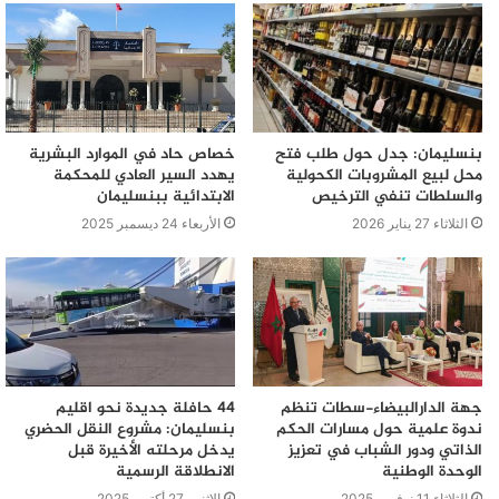
بنسليمان: جدل حول طلب فتح
خصاص حاد في الموارد البشرية
محل لبيع المشروبات الكحولية
يهدد السير العادي للمحكمة
والسلطات تنفي الترخيص
الابتدائية ببنسليمان
الثلاثاء 27 يناير 2026
الأربعاء 24 ديسمبر 2025
جهة الدارالبيضاء-سطات تنظم
44 حافلة جديدة نحو اقليم
ندوة علمية حول مسارات الحكم
بنسليمان: مشروع النقل الحضري
الذاتي ودور الشباب في تعزيز
يدخل مرحلته الأخيرة قبل
الوحدة الوطنية
الانطلاقة الرسمية
الثلاثاء 11 نوفمبر 2025
الإثنين 27 أكتوبر 2025