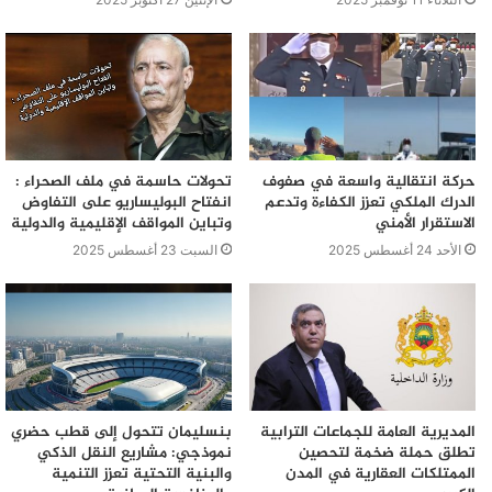
حركة انتقالية واسعة في صفوف
تحولات حاسمة في ملف الصحراء :
الدرك الملكي تعزز الكفاءة وتدعم
انفتاح البوليساريو على التفاوض
الاستقرار الأمني
وتباين المواقف الإقليمية والدولية
الأحد 24 أغسطس 2025
السبت 23 أغسطس 2025
المديرية العامة للجماعات الترابية
بنسليمان تتحول إلى قطب حضري
تطلق حملة ضخمة لتحصين
نموذجي: مشاريع النقل الذكي
الممتلكات العقارية في المدن
والبنية التحتية تعزز التنمية