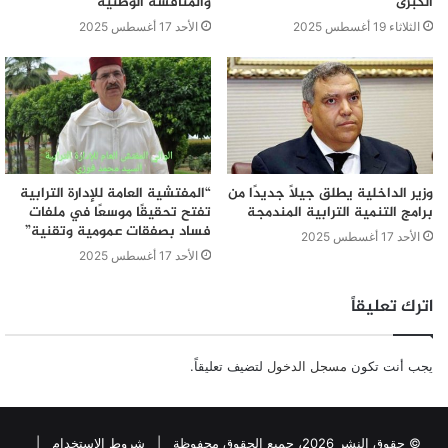
الكبرى
والمنافسة الوطنية
الثلاثاء 19 أغسطس 2025
الأحد 17 أغسطس 2025
وزير الداخلية يطلق جيلًا جديدًا من
“المفتشية العامة للإدارة الترابية
برامج التنمية الترابية المندمجة
تفتح تحقيقًا موسعًا في ملفات
فساد بصفقات عمومية وتقنية”
الأحد 17 أغسطس 2025
الأحد 17 أغسطس 2025
اترك تعليقاً
يجب أنت تكون
مسجل الدخول
لتضيف تعليقاً.
© حقوق النشر 2026، جميع الحقوق محفوظة |
شروط الإستخدام
|