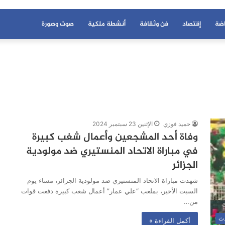
اضة
إقتصاد
فن وثقافة
أنشطة ملكية
صوت وصورة
حميد فوزي
الإثنين 23 سبتمبر 2024
وفاة أحد المشجعين وأعمال شغب كبيرة
في مباراة الاتحاد المنستيري ضد مولودية
الجزائر
شهدت مباراة الاتحاد المنستيري ضد مولودية الجزائر، مساء يوم
السبت الأخير، بملعب “علي عمار” أعمال شغب كبيرة دفعت قوات
من…
دث
أكمل القراءة »