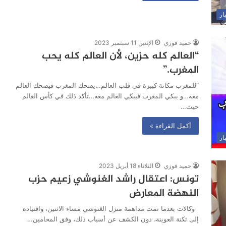
ار
حميد فوزي
الإثنين 11 سبتمبر 2023
“العالم كله حزين، لأن العالم كله يحب
المغرب.”
“للمغرب مكانة كبيرة في قلب العالم…يضحك المغرب فيضحك العالم
معه…و يبكي المغرب فيبكي العالم معه…تأكد ذلك في كأس العالم
حيث…
أكمل القراءة »
ار
حميد فوزي
الثلاثاء 18 أبريل 2023
تونس: اعتقال راشد الغنوشي زعيم حزب
النهضة المعارض
وكالات بعدما تمت مداهمة منزل الغنوشي مساء الاثنين، واقتياده
إلى ثكنة العوينة، دون الكشف عن أسباب ذلك، وفق المحامين…