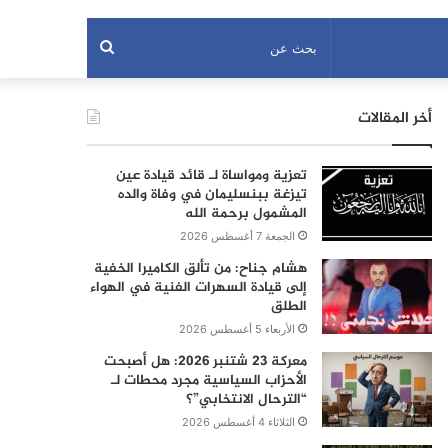
بحث
عن
أخر المقالات
تعزية ومواساة لـ قائد قيادة عين
تيزغة ببنسليمان في وفاة والده
المشمول برحمة الله
الجمعة 7 أغسطس 2026
هشام جناح: من تألق الكاميرا الخفية
إلى قيادة السهرات الفنية في الهواء
الطلق
الأربعاء 5 أغسطس 2026
معركة 23 شتنبر 2026: هل أصبحت
الأحزاب السياسية مجرد محطات لـ
“الترحال الانتخابي”؟
الثلاثاء 4 أغسطس 2026