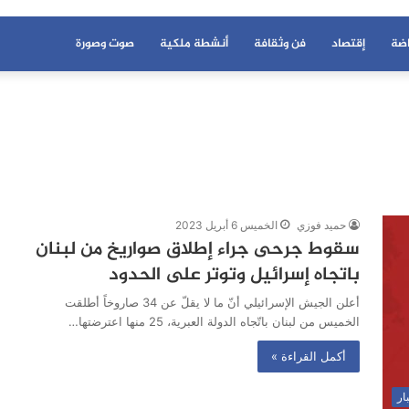
اضة
إقتصاد
فن وثقافة
أنشطة ملكية
صوت وصورة
حميد فوزي
الخميس 6 أبريل 2023
سقوط جرحى جراء إطلاق صواريخ من لبنان
باتجاه إسرائيل وتوتر على الحدود
أعلن الجيش الإسرائيلي أنّ ما لا يقلّ عن 34 صاروخاً أطلقت
الخميس من لبنان باتّجاه الدولة العبرية، 25 منها اعترضتها…
أكمل القراءة »
ار