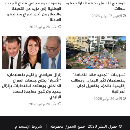
المغربي للشغل بجهة الدارالبيضاء–
متصرفات ومتصرفي قطاع التربية
سطات
الوطنية إلى مزيد من التعبئة
والنضال من أجل انتزاع مطالبهم
الإثنين 27 يوليو 2026
العادلة
الأحد 26 يوليو 2026
تسريبات “تجديد عقد النظافة”
زلزال سياسي بإقليم بنسليمان:
ببنسليمان تثير الجدل.. ومطالب
“الأحرار” يفتح جبهات الصراع
إقليمية بالحزم وتفعيل لجان
الداخلي ويستعد للانتخابات بإنزال
المراقبة
جديد وترشيح مفاجئ لسعاد
الزايدي
الأحد 26 يوليو 2026
الأحد 26 يوليو 2026
© حقوق النشر 2026، جميع الحقوق محفوظة |
شروط الإستخدام
|