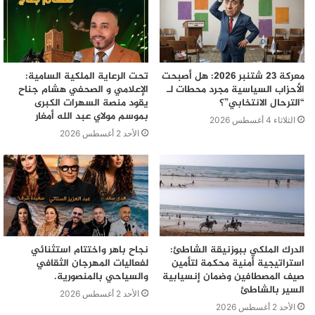
معركة 23 شتنبر 2026: هل أصبحت
تحت الرعاية الملكية السامية:
الأحزاب السياسية مجرد محطات لـ
الإعلامي و الصحفي هشام جناح
“الترحال الانتخابي”؟
يقود منصة السهرات الكبرى
بموسم مولاي عبد الله أمغار
الثلاثاء 4 أغسطس 2026
الأحد 2 أغسطس 2026
الدرك الملكي ببوزنيقة الشاطئ:
نجاح باهر واختتام استثنائي
استراتيجية أمنية محكمة لتأمين
لفعاليات المهرجان الثقافي
صيف المصطافين وضمان إنسيابية
والسياحي بالمنصورية.
السير بالشاطئ
الأحد 2 أغسطس 2026
الأحد 2 أغسطس 2026