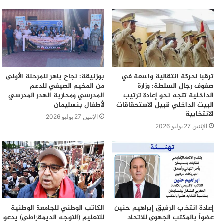
ترقبا لحركة انتقالية واسعة في
بوزنيقة: نجاح باهر للمرحلة الأولى
صفوف رجال السلطة: وزارة
من المخيم الصيفي للدعم
الداخلية تتجه نحو إعادة ترتيب
المدرسي ومحاربة الهدر المدرسي
البيت الداخلي قبيل الاستحقاقات
لأطفال بنسليمان
الانتخابية
الإثنين 27 يوليو 2026
الإثنين 27 يوليو 2026
إعادة انتخاب الرفيق إبراهيم حنين
الكاتب الوطني للجامعة الوطنية
عضواً بالمكتب الجهوي للاتحاد
للتعليم (التوجه الديمقراطي) يدعو