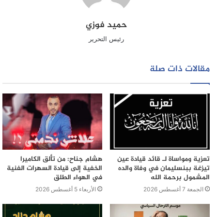
حميد فوزي
رئيس التحرير
مقالات ذات صلة
تعزية ومواساة لـ قائد قيادة عين
هشام جناح: من تألق الكاميرا
تيزغة ببنسليمان في وفاة والده
الخفية إلى قيادة السهرات الفنية
المشمول برحمة الله
في الهواء الطلق
الجمعة 7 أغسطس 2026
الأربعاء 5 أغسطس 2026