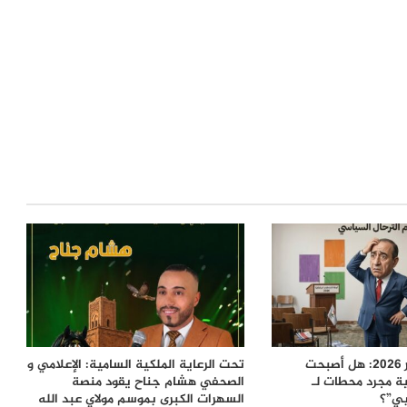
معركة 23 شتنبر 2026: هل أصبحت
تحت الرعاية الملكية السامية: الإعلامي و
ية مجرد محطات لـ
الصحفي هشام جناح يقود منصة
بي”؟
السهرات الكبرى بموسم مولاي عبد الله