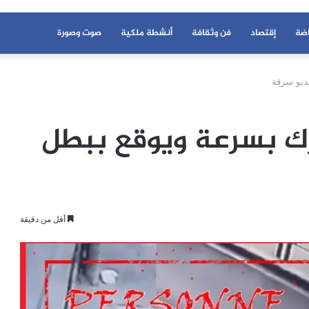
اضة
إقتصاد
فن وثقافة
أنشطة ملكية
صوت وصورة
يديو سرقة
حرك بسرعة ويوقع ببطل
أقل من دقيقة