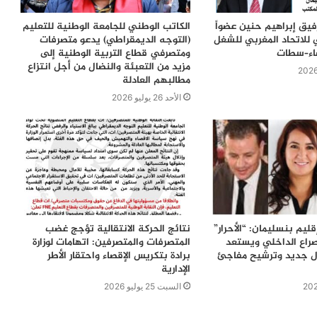
رفيق إبراهيم حنين عضواً
الكاتب الوطني للجامعة الوطنية للتعليم
 للاتحاد المغربي للشغل
(التوجه الديمقراطي) يدعو متصرفات
ضاء–سطات
ومتصرفي قطاع التربية الوطنية إلى
مزيد من التعبئة والنضال من أجل انتزاع
مطالبهم العادلة
الأحد 26 يوليو 2026
ليم بنسليمان: “الأحرار”
نتائج الحركة الانتقالية تؤجج غضب
راع الداخلي ويستعد
المتصرفات والمتصرفين: اتهامات لوزارة
زال جديد وترشيح مفاجئ
برادة بتكريس الإقصاء واحتقار الأطر
الإدارية
السبت 25 يوليو 2026