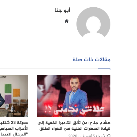
أبو جنا
موقع
الويب
مقالات ذات صلة
هشام جناح: من تألق الكاميرا الخفية إلى
قيادة السهرات الفنية في الهواء الطلق
الأحزاب السياس
“الترحال الانتخا
الأربعاء 5 أغسطس 2026