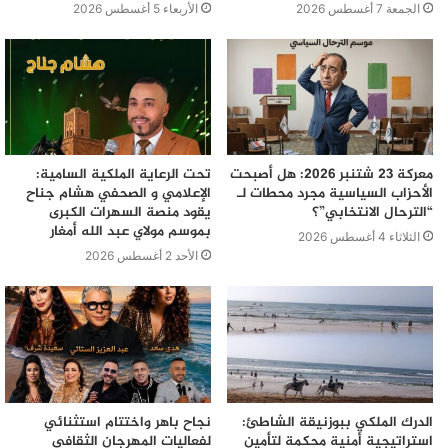
الجمعة 7 أغسطس 2026
الأربعاء 5 أغسطس 2026
و يأتي هذا التوزيع في إطار تفعيل مخرجات أشغال اللجنة
الإقليمية للتنمية البشرية التي ما فتئت تسهر على إنجاز مشاريع
معركة 23 شتنبر 2026: هل أصبحت
تحت الرعاية الملكية السامية:
ذات طابع يهدف إلى محاربة الهشاشة و تعزيز العرض الصحي و
الأحزاب السياسية مجرد محطات لـ
الإعلامي و الصحفي هشام جناح
“الترحال الانتخابي”؟
يقود منصة السهرات الكبرى
المدرسي و إدماج الشباب في سوق الشغل.
بموسم مولاي عبد الله أمغار
الثلاثاء 4 أغسطس 2026
الأحد 2 أغسطس 2026
الدرك الملكي ببوزنيقة الشاطئ:
نجاح باهر واختتام استثنائي
استراتيجية أمنية محكمة لتأمين
لفعاليات المهرجان الثقافي