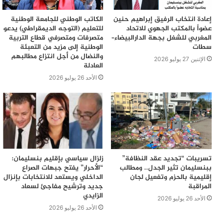
إعادة انتخاب الرفيق إبراهيم حنين
الكاتب الوطني للجامعة الوطنية
عضواً بالمكتب الجهوي للاتحاد
للتعليم (التوجه الديمقراطي) يدعو
المغربي للشغل بجهة الدارالبيضاء–
متصرفات ومتصرفي قطاع التربية
سطات
الوطنية إلى مزيد من التعبئة
والنضال من أجل انتزاع مطالبهم
الإثنين 27 يوليو 2026
العادلة
الأحد 26 يوليو 2026
تسريبات “تجديد عقد النظافة”
زلزال سياسي بإقليم بنسليمان:
ببنسليمان تثير الجدل.. ومطالب
“الأحرار” يفتح جبهات الصراع
إقليمية بالحزم وتفعيل لجان
الداخلي ويستعد للانتخابات بإنزال
المراقبة
جديد وترشيح مفاجئ لسعاد
الزايدي
الأحد 26 يوليو 2026
الأحد 26 يوليو 2026