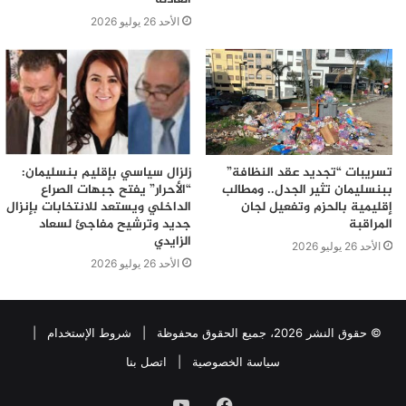
الأحد 26 يوليو 2026
تسريبات “تجديد عقد النظافة”
زلزال سياسي بإقليم بنسليمان:
ببنسليمان تثير الجدل.. ومطالب
“الأحرار” يفتح جبهات الصراع
إقليمية بالحزم وتفعيل لجان
الداخلي ويستعد للانتخابات بإنزال
المراقبة
جديد وترشيح مفاجئ لسعاد
الزايدي
الأحد 26 يوليو 2026
الأحد 26 يوليو 2026
© حقوق النشر 2026، جميع الحقوق محفوظة |
شروط الإستخدام
|
سياسة الخصوصية
|
اتصل بنا
فيسبوك
يوتيوب