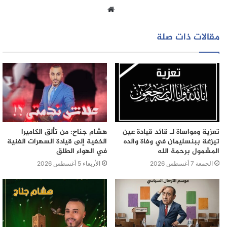
موقع
الويب
مقالات ذات صلة
تعزية ومواساة لـ قائد قيادة عين
هشام جناح: من تألق الكاميرا
تيزغة ببنسليمان في وفاة والده
الخفية إلى قيادة السهرات الفنية
المشمول برحمة الله
في الهواء الطلق
الجمعة 7 أغسطس 2026
الأربعاء 5 أغسطس 2026