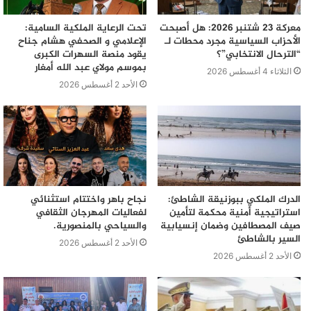
معركة 23 شتنبر 2026: هل أصبحت
تحت الرعاية الملكية السامية:
الأحزاب السياسية مجرد محطات لـ
الإعلامي و الصحفي هشام جناح
“الترحال الانتخابي”؟
يقود منصة السهرات الكبرى
بموسم مولاي عبد الله أمغار
الثلاثاء 4 أغسطس 2026
الأحد 2 أغسطس 2026
الدرك الملكي ببوزنيقة الشاطئ:
نجاح باهر واختتام استثنائي
استراتيجية أمنية محكمة لتأمين
لفعاليات المهرجان الثقافي
صيف المصطافين وضمان إنسيابية
والسياحي بالمنصورية.
السير بالشاطئ
الأحد 2 أغسطس 2026
الأحد 2 أغسطس 2026