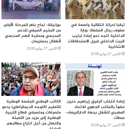
ترقبا لحركة انتقالية واسعة في
بوزنيقة: نجاح باهر للمرحلة الأولى
صفوف رجال السلطة: وزارة
من المخيم الصيفي للدعم
الداخلية تتجه نحو إعادة ترتيب
المدرسي ومحاربة الهدر المدرسي
البيت الداخلي قبيل الاستحقاقات
لأطفال بنسليمان
الانتخابية
الإثنين 27 يوليو 2026
الإثنين 27 يوليو 2026
إعادة انتخاب الرفيق إبراهيم حنين
الكاتب الوطني للجامعة الوطنية
عضواً بالمكتب الجهوي للاتحاد
للتعليم (التوجه الديمقراطي) يدعو
المغربي للشغل بجهة الدارالبيضاء–
متصرفات ومتصرفي قطاع التربية
سطات
الوطنية إلى مزيد من التعبئة
والنضال من أجل انتزاع مطالبهم
الإثنين 27 يوليو 2026
العادلة