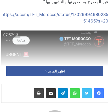
غير المصرح به لصورتها والتشهير بها.”
https://x.com/TFT_Morocco/status/17026994680285
51465?s=20
اظهر المزيد
واتساب
تيلقرام
مشاركة عبر البريد
طباعة