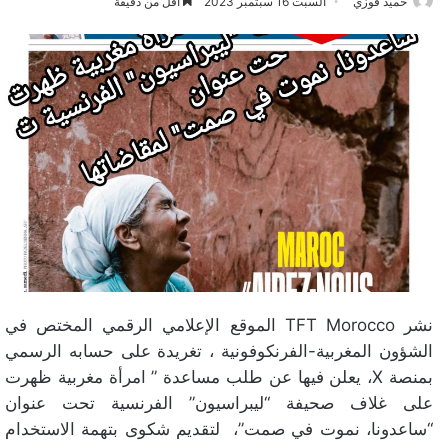
حميد فوزي
السبت 16 سبتمبر 2023
أقل من دقيقة
نشر TFT Morocco الموقع الإعلامي الرقمي المختص في
الشؤون المغربية-الفرنكوفونية ، تغريدة على حسابه الرسمي
بمنصة X، يعلن فيها عن طلب مساعدة ” امرأة مغربية ظهرت
على غلاف صحيفة “ليبراسيون” الفرنسية تحت عنوان
“ساعدونا، نموت في صمت”، لتقديم شكوى بتهمة الاستخدام