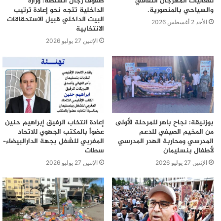
لفعاليات المهرجان الثقافي
صفوف رجال السلطة: وزارة
والسياحي بالمنصورية.
الداخلية تتجه نحو إعادة ترتيب
البيت الداخلي قبيل الاستحقاقات
الأحد 2 أغسطس 2026
الانتخابية
الإثنين 27 يوليو 2026
بوزنيقة: نجاح باهر للمرحلة الأولى
إعادة انتخاب الرفيق إبراهيم حنين
من المخيم الصيفي للدعم
عضواً بالمكتب الجهوي للاتحاد
المدرسي ومحاربة الهدر المدرسي
المغربي للشغل بجهة الدارالبيضاء–
لأطفال بنسليمان
سطات
الإثنين 27 يوليو 2026
الإثنين 27 يوليو 2026