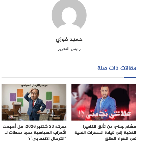
حميد فوزي
رئيس التحرير
مقالات ذات صلة
هشام جناح: من تألق الكاميرا
معركة 23 شتنبر 2026: هل أصبحت
الخفية إلى قيادة السهرات الفنية
الأحزاب السياسية مجرد محطات لـ
في الهواء الطلق
“الترحال الانتخابي”؟