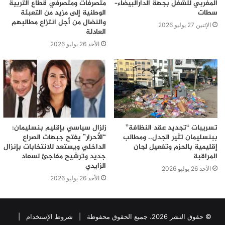
المغربي للشغل بجهة الدارالبيضاء–
متصرفات ومتصرفي قطاع التربية
سطات
الوطنية إلى مزيد من التعبئة
والنضال من أجل انتزاع مطالبهم
الإثنين 27 يوليو 2026
العادلة
الأحد 26 يوليو 2026
تسريبات “تجديد عقد النظافة”
زلزال سياسي بإقليم بنسليمان:
ببنسليمان تثير الجدل.. ومطالب
“الأحرار” يفتح جبهات الصراع
إقليمية بالحزم وتفعيل لجان
الداخلي ويستعد للانتخابات بإنزال
المراقبة
جديد وترشيح مفاجئ لسعاد
الزايدي
الأحد 26 يوليو 2026
الأحد 26 يوليو 2026
© حقوق النشر 2026، جميع الحقوق محفوظة |
شروط الإستخدام
|