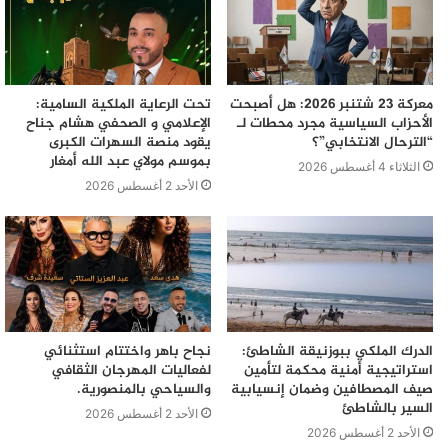
معركة 23 شتنبر 2026: هل أصبحت
تحت الرعاية الملكية السامية:
الأحزاب السياسية مجرد محطات لـ
الإعلامي و الصحفي هشام جناح
“الترحال الانتخابي”؟
يقود منصة السهرات الكبرى
بموسم مولاي عبد الله أمغار
الثلاثاء 4 أغسطس 2026
الأحد 2 أغسطس 2026
الدرك الملكي ببوزنيقة الشاطئ:
نجاح باهر واختتام استثنائي
استراتيجية أمنية محكمة لتأمين
لفعاليات المهرجان الثقافي
صيف المصطافين وضمان إنسيابية
والسياحي بالمنصورية.
السير بالشاطئ
الأحد 2 أغسطس 2026
الأحد 2 أغسطس 2026