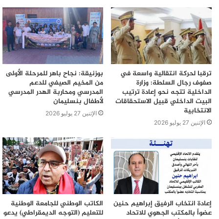
ترقبا لحركة انتقالية واسعة في
بوزنيقة: نجاح باهر للمرحلة الأولى
صفوف رجال السلطة: وزارة
من المخيم الصيفي للدعم
الداخلية تتجه نحو إعادة ترتيب
المدرسي ومحاربة الهدر المدرسي
البيت الداخلي قبيل الاستحقاقات
لأطفال بنسليمان
الانتخابية
الإثنين 27 يوليو 2026
الإثنين 27 يوليو 2026
إعادة انتخاب الرفيق إبراهيم حنين
الكاتب الوطني للجامعة الوطنية
عضواً بالمكتب الجهوي للاتحاد
للتعليم (التوجه الديمقراطي) يدعو