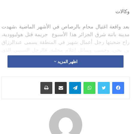
وكالات
بعد واقعة اغتيال محام بالرصاص في الأشهر الماضية ،شهدت
مدينة باتنة شرق الجزائر هذا الأسبوع جريمة قتل هوليوودية،
راح ضحيتها رجل أعمال شهير في المنطقة يسمى عبدالرزاق
بن يحي، وحسب وسائل إعلام محلية، فالرجل الستيني الذي
يعمل في مجال الأشغال العمومية، لقي حتفه رميا بالرصاص
اظهر المزيد
من طرف شخص كان يرتدي زيا نسويا.
وقد التقطت كاميرا مراقبة مثبتة بالشارع تفاصيل الجريمة.
واتساب
تيلقرام
مشاركة عبر البريد
طباعة
وبحسب شهود عيان والفيديو الذي تم تداوله على مواقع
التواصل، فإن الجريمة تعود لليلة الثلاثاء الماضي، حيث كان
الضحية يهم بالدخول إلى البيت رفقة زوجته على متن سيارته