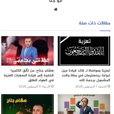
أبو جنا
موقع
الويب
مقالات ذات صلة
تعزية ومواساة لـ قائد قيادة عين
هشام جناح: من تألق الكاميرا
تيزغة ببنسليمان في وفاة والده
الخفية إلى قيادة السهرات الفنية
المشمول برحمة الله
في الهواء الطلق
الجمعة 7 أغسطس 2026
الأربعاء 5 أغسطس 2026