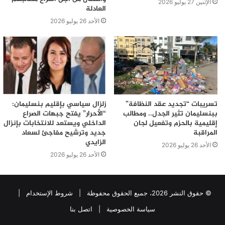
الإثنين 27 يوليو 2026
العادلة
الأحد 26 يوليو 2026
تسريبات “تجديد عقد النظافة”
زلزال سياسي بإقليم بنسليمان:
ببنسليمان تثير الجدل.. ومطالب
“الأحرار” يفتح جبهات الصراع
إقليمية بالحزم وتفعيل لجان
الداخلي ويستعد للانتخابات بإنزال
المراقبة
جديد وترشيح مفاجئ لسعاد
الزايدي
الأحد 26 يوليو 2026
الأحد 26 يوليو 2026
© حقوق النشر 2026، جميع الحقوق محفوظة |
شروط الإستخدام
|
سياسة الخصوصية
|
اتصل بنا