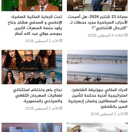
معركة 23 شتنبر 2026: هل أصبحت
تحت الرعاية الملكية السامية:
الأحزاب السياسية مجرد محطات لـ
الإعلامي و الصحفي هشام جناح
“الترحال الانتخابي”؟
يقود منصة السهرات الكبرى
بموسم مولاي عبد الله أمغار
الثلاثاء 4 أغسطس 2026
الأحد 2 أغسطس 2026
الدرك الملكي ببوزنيقة الشاطئ:
نجاح باهر واختتام استثنائي
استراتيجية أمنية محكمة لتأمين
لفعاليات المهرجان الثقافي
صيف المصطافين وضمان إنسيابية
والسياحي بالمنصورية.
السير بالشاطئ
الأحد 2 أغسطس 2026
الأحد 2 أغسطس 2026