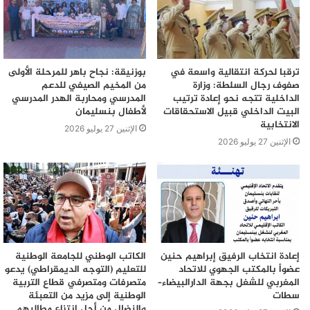
ترقبا لحركة انتقالية واسعة في
بوزنيقة: نجاح باهر للمرحلة الأولى
صفوف رجال السلطة: وزارة
من المخيم الصيفي للدعم
الداخلية تتجه نحو إعادة ترتيب
المدرسي ومحاربة الهدر المدرسي
البيت الداخلي قبيل الاستحقاقات
لأطفال بنسليمان
الانتخابية
الإثنين 27 يوليو 2026
الإثنين 27 يوليو 2026
إعادة انتخاب الرفيق إبراهيم حنين
الكاتب الوطني للجامعة الوطنية
عضواً بالمكتب الجهوي للاتحاد
للتعليم (التوجه الديمقراطي) يدعو
المغربي للشغل بجهة الدارالبيضاء–
متصرفات ومتصرفي قطاع التربية
سطات
الوطنية إلى مزيد من التعبئة
والنضال من أجل انتزاع مطالبهم