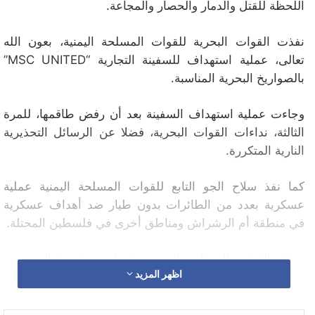
اللحظة للقتل والدمار والحصار والمجاعة.
نفذت القوات البحرية للقوات المسلحة اليمنية، بعون الله
تعالى، عملية استهداف للسفينة التجارية “MSC UNITED”
بالصواريخ البحرية المناسبة.
وجاءت عملية استهداف السفينة بعد أن رفض طاقمها، للمرة
الثالثة، نداءات القوات البحرية، فضلا عن الرسائل التحذيرية
النارية المتكررة.
كما نفذ سلاح الجو التابع للقوات المسلحة اليمنية عملية
عسكرية بعدد من الطائرات بدون طيار ضد أهداف عسكرية
في منطقة أم الرشراش ومناطق أخرى في فلسطين المحتلة.
وتؤكد القوات المسلحة اليمنية دعمها ومساندتها المستمرة
اظهر المزيد
للشعب الفلسطيني كجزء من واجبها الديني والأخلاقي
والإنساني.