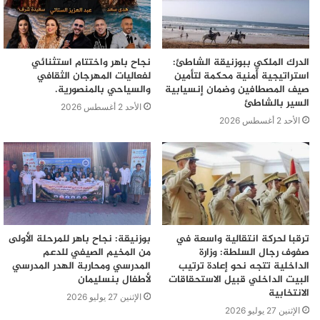
الدرك الملكي ببوزنيقة الشاطئ:
نجاح باهر واختتام استثنائي
استراتيجية أمنية محكمة لتأمين
لفعاليات المهرجان الثقافي
صيف المصطافين وضمان إنسيابية
والسياحي بالمنصورية.
السير بالشاطئ
الأحد 2 أغسطس 2026
الأحد 2 أغسطس 2026
ترقبا لحركة انتقالية واسعة في
بوزنيقة: نجاح باهر للمرحلة الأولى
صفوف رجال السلطة: وزارة
من المخيم الصيفي للدعم
الداخلية تتجه نحو إعادة ترتيب
المدرسي ومحاربة الهدر المدرسي
البيت الداخلي قبيل الاستحقاقات
لأطفال بنسليمان
الانتخابية
الإثنين 27 يوليو 2026
الإثنين 27 يوليو 2026