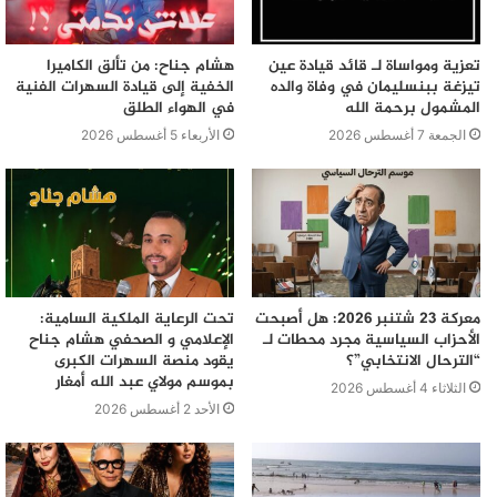
تعزية ومواساة لـ قائد قيادة عين
هشام جناح: من تألق الكاميرا
تيزغة ببنسليمان في وفاة والده
الخفية إلى قيادة السهرات الفنية
المشمول برحمة الله
في الهواء الطلق
الجمعة 7 أغسطس 2026
الأربعاء 5 أغسطس 2026
معركة 23 شتنبر 2026: هل أصبحت
تحت الرعاية الملكية السامية:
الأحزاب السياسية مجرد محطات لـ
الإعلامي و الصحفي هشام جناح
“الترحال الانتخابي”؟
يقود منصة السهرات الكبرى
بموسم مولاي عبد الله أمغار
الثلاثاء 4 أغسطس 2026
الأحد 2 أغسطس 2026