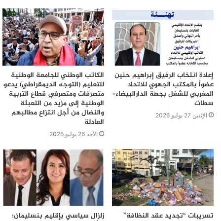
إعادة انتخاب الرفيق إبراهيم حنين
الكاتب الوطني للجامعة الوطنية
عضواً بالمكتب الجهوي للاتحاد
للتعليم (التوجه الديمقراطي) يدعو
المغربي للشغل بجهة الدارالبيضاء–
متصرفات ومتصرفي قطاع التربية
سطات
الوطنية إلى مزيد من التعبئة
والنضال من أجل انتزاع مطالبهم
الإثنين 27 يوليو 2026
العادلة
الأحد 26 يوليو 2026
تسريبات “تجديد عقد النظافة”
زلزال سياسي بإقليم بنسليمان: