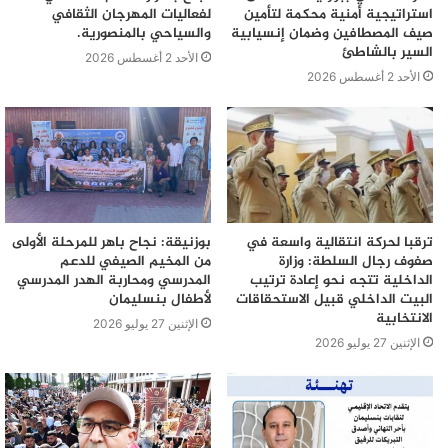
استراتيجية أمنية محكمة لتأمين
لفعاليات المهرجان الثقافي
صيف المصطافين وضمان إنسيابية
والسياحي بالمنصورية.
السير بالشاطئ
الأحد 2 أغسطس 2026
الأحد 2 أغسطس 2026
ترقبا لحركة انتقالية واسعة في
بوزنيقة: نجاح باهر للمرحلة الأولى
صفوف رجال السلطة: وزارة
من المخيم الصيفي للدعم
الداخلية تتجه نحو إعادة ترتيب
المدرسي ومحاربة الهدر المدرسي
البيت الداخلي قبيل الاستحقاقات
لأطفال بنسليمان
الانتخابية
الإثنين 27 يوليو 2026
الإثنين 27 يوليو 2026