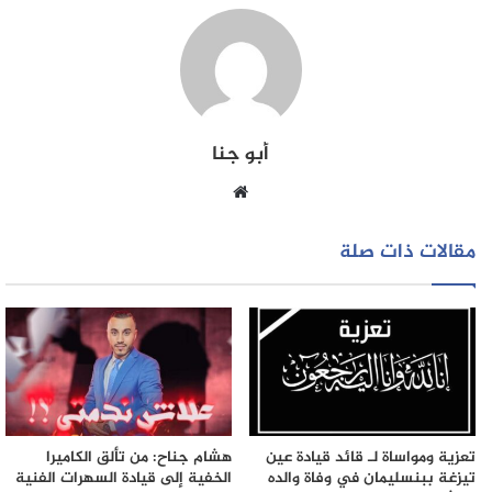
حيث تم إخضاعه للبحث القضائي الذي يجري تحت إشراف
النيابة العامة المختصة، وذلك للكشف عن جميع ظروف
وملابسات وخلفيات هذه القضية، وكذا تحديد كافة الأفعال
الإجرامية المنسوبة للمعني بالأمر.
أبو جنا
موقع
الويب
مقالات ذات صلة
تعزية ومواساة لـ قائد قيادة عين
هشام جناح: من تألق الكاميرا
تيزغة ببنسليمان في وفاة والده
الخفية إلى قيادة السهرات الفنية