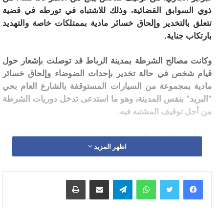
ذوي السوابق القضائية، وذلك للاشتباه في تورطه في قضية
تتعلق بالتخدير وإلحاق خسائر مادية بممتلكات خاصة والتهديد
بارتكاب جناية.
وكانت مصالح الشرطة بمدينة الرباط قد توصلت بإشعار حول
قيام شخص في حالة تخدير بإحداث الضوضاء وإلحاق خسائر
مادية بمجموعة من السيارات المستوقفة بالشارع العام بحي
“البريد” بنفس المدينة، وهو ما استدعى تدخل دوريات الشرطة
من أجل توقيف المشتبه فيه.
وقد أسفر التدخل الفوري لعناصر الشرطة عن ضبط المشتبه
اظهر المزيد
فيه، غير أنه واجههم بعدم الامتثال والتهديد باستعمال السلاح
الأبيض وبإضرام النار عمدا باستعمال قنينة غاز، وهي الأفعال
الإجرامية التي شكلت موضوع شريط فيديو منشور على
واتساب
تيلقرام
مشاركة عبر البريد
طباعة
صفحات مواقع التواصل الاجتماعي.
وقد مكنت الأبحاث والتحريات المنجزة من توقيف المشتبه فيه،