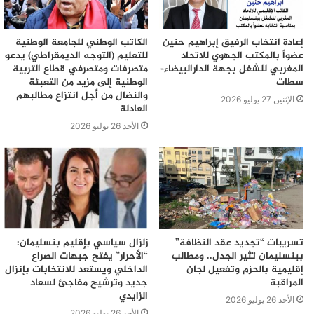
إعادة انتخاب الرفيق إبراهيم حنين
الكاتب الوطني للجامعة الوطنية
عضواً بالمكتب الجهوي للاتحاد
للتعليم (التوجه الديمقراطي) يدعو
المغربي للشغل بجهة الدارالبيضاء–
متصرفات ومتصرفي قطاع التربية
سطات
الوطنية إلى مزيد من التعبئة
والنضال من أجل انتزاع مطالبهم
الإثنين 27 يوليو 2026
العادلة
الأحد 26 يوليو 2026
تسريبات “تجديد عقد النظافة”
زلزال سياسي بإقليم بنسليمان:
ببنسليمان تثير الجدل.. ومطالب
“الأحرار” يفتح جبهات الصراع
إقليمية بالحزم وتفعيل لجان
الداخلي ويستعد للانتخابات بإنزال
المراقبة
جديد وترشيح مفاجئ لسعاد
الزايدي
الأحد 26 يوليو 2026
الأحد 26 يوليو 2026