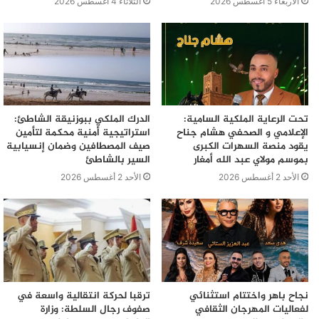
الأربعاء 5 أغسطس 2026
الثلاثاء 4 أغسطس 2026
تحت الرعاية الملكية السامية:
الدرك الملكي ببوزنيقة الشاطئ:
الإعلامي و الصحفي هشام جناح
استراتيجية أمنية محكمة لتأمين
يقود منصة السهرات الكبرى
صيف المصطافين وضمان إنسيابية
بموسم مولاي عبد الله أمغار
السير بالشاطئ
الأحد 2 أغسطس 2026
الأحد 2 أغسطس 2026
نجاح باهر واختتام استثنائي
ترقبا لحركة انتقالية واسعة في
لفعاليات المهرجان الثقافي
صفوف رجال السلطة: وزارة