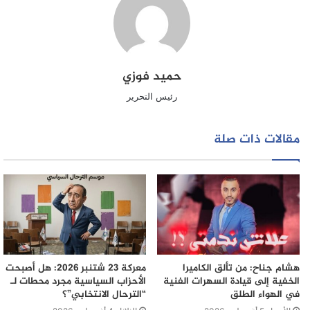
حميد فوزي
رئيس التحرير
مقالات ذات صلة
هشام جناح: من تألق الكاميرا
معركة 23 شتنبر 2026: هل أصبحت
الخفية إلى قيادة السهرات الفنية
الأحزاب السياسية مجرد محطات لـ
في الهواء الطلق
“الترحال الانتخابي”؟