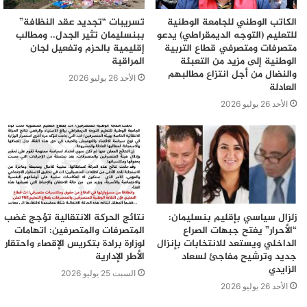
الكاتب الوطني للجامعة الوطنية
تسريبات “تجديد عقد النظافة”
للتعليم (التوجه الديمقراطي) يدعو
ببنسليمان تثير الجدل.. ومطالب
متصرفات ومتصرفي قطاع التربية
إقليمية بالحزم وتفعيل لجان
الوطنية إلى مزيد من التعبئة
المراقبة
والنضال من أجل انتزاع مطالبهم
الأحد 26 يوليو 2026
العادلة
الأحد 26 يوليو 2026
زلزال سياسي بإقليم بنسليمان:
نتائج الحركة الانتقالية تؤجج غضب
“الأحرار” يفتح جبهات الصراع
المتصرفات والمتصرفين: اتهامات
الداخلي ويستعد للانتخابات بإنزال
لوزارة برادة بتكريس الإقصاء واحتقار
جديد وترشيح مفاجئ لسعاد
الأطر الإدارية
الزايدي
السبت 25 يوليو 2026
الأحد 26 يوليو 2026