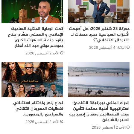
معركة 23 شتنبر 2026: هل أصبحت
تحت الرعاية الملكية السامية:
الأحزاب السياسية مجرد محطات لـ
الإعلامي و الصحفي هشام جناح
“الترحال الانتخابي”؟
يقود منصة السهرات الكبرى
بموسم مولاي عبد الله أمغار
الثلاثاء 4 أغسطس 2026
الأحد 2 أغسطس 2026
الدرك الملكي ببوزنيقة الشاطئ:
نجاح باهر واختتام استثنائي
استراتيجية أمنية محكمة لتأمين
لفعاليات المهرجان الثقافي
صيف المصطافين وضمان إنسيابية
والسياحي بالمنصورية.
السير بالشاطئ
الأحد 2 أغسطس 2026
الأحد 2 أغسطس 2026