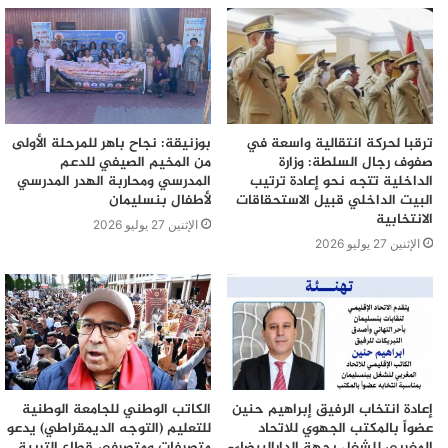
ترقبا لحركة انتقالية واسعة في
بوزنيقة: نجاح باهر للمرحلة الأولى
صفوف رجال السلطة: وزارة
من المخيم الصيفي للدعم
الداخلية تتجه نحو إعادة ترتيب
المدرسي ومحاربة الهدر المدرسي
البيت الداخلي قبيل الاستحقاقات
لأطفال بنسليمان
الانتخابية
الإثنين 27 يوليو 2026
الإثنين 27 يوليو 2026
إعادة انتخاب الرفيق إبراهيم حنين
الكاتب الوطني للجامعة الوطنية
عضواً بالمكتب الجهوي للاتحاد
للتعليم (التوجه الديمقراطي) يدعو
المغربي للشغل بجهة الدارالبيضاء–
متصرفات ومتصرفي قطاع التربية