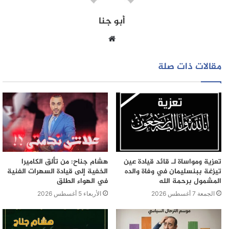
أبو جنا
موقع
الويب
مقالات ذات صلة
تعزية ومواساة لـ قائد قيادة عين
هشام جناح: من تألق الكاميرا
تيزغة ببنسليمان في وفاة والده
الخفية إلى قيادة السهرات الفنية
المشمول برحمة الله
في الهواء الطلق
الجمعة 7 أغسطس 2026
الأربعاء 5 أغسطس 2026