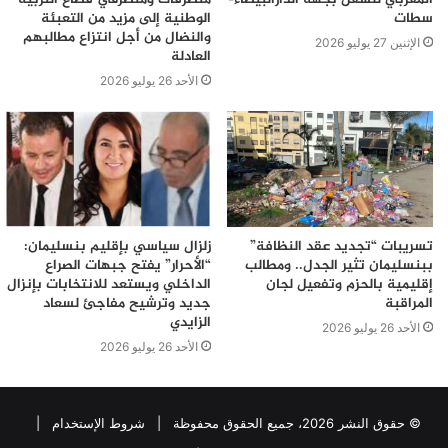
سطات
الوطنية إلى مزيد من التعبئة
والنضال من أجل انتزاع مطالبهم
الإثنين 27 يوليو 2026
العادلة
الأحد 26 يوليو 2026
تسريبات “تجديد عقد النظافة”
زلزال سياسي بإقليم بنسليمان:
ببنسليمان تثير الجدل.. ومطالب
“الأحرار” يفتح جبهات الصراع
إقليمية بالحزم وتفعيل لجان
الداخلي ويستعد للانتخابات بإنزال
المراقبة
جديد وترشيح مفاجئ لسعاد
الزايدي
الأحد 26 يوليو 2026
الأحد 26 يوليو 2026
© حقوق النشر 2026، جميع الحقوق محفوظة |
شروط الإستخدام
|