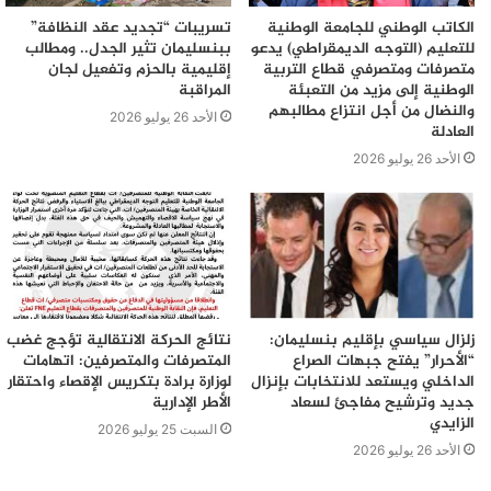
الكاتب الوطني للجامعة الوطنية
تسريبات “تجديد عقد النظافة”
للتعليم (التوجه الديمقراطي) يدعو
ببنسليمان تثير الجدل.. ومطالب
متصرفات ومتصرفي قطاع التربية
إقليمية بالحزم وتفعيل لجان
الوطنية إلى مزيد من التعبئة
المراقبة
والنضال من أجل انتزاع مطالبهم
الأحد 26 يوليو 2026
العادلة
الأحد 26 يوليو 2026
زلزال سياسي بإقليم بنسليمان:
نتائج الحركة الانتقالية تؤجج غضب
“الأحرار” يفتح جبهات الصراع
المتصرفات والمتصرفين: اتهامات
الداخلي ويستعد للانتخابات بإنزال
لوزارة برادة بتكريس الإقصاء واحتقار
جديد وترشيح مفاجئ لسعاد
الأطر الإدارية
الزايدي
السبت 25 يوليو 2026
الأحد 26 يوليو 2026