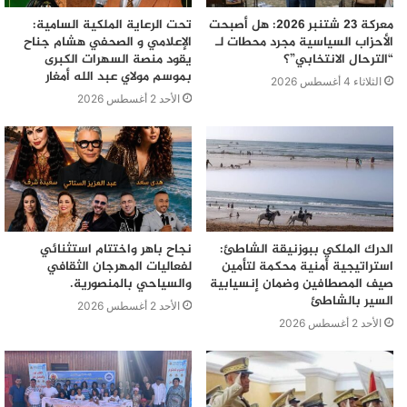
الفضائية”.
معركة 23 شتنبر 2026: هل أصبحت
تحت الرعاية الملكية السامية:
الأحزاب السياسية مجرد محطات لـ
الإعلامي و الصحفي هشام جناح
“الترحال الانتخابي”؟
يقود منصة السهرات الكبرى
بموسم مولاي عبد الله أمغار
الثلاثاء 4 أغسطس 2026
الأحد 2 أغسطس 2026
الدرك الملكي ببوزنيقة الشاطئ:
نجاح باهر واختتام استثنائي
استراتيجية أمنية محكمة لتأمين
لفعاليات المهرجان الثقافي
صيف المصطافين وضمان إنسيابية
والسياحي بالمنصورية.
السير بالشاطئ
الأحد 2 أغسطس 2026
الأحد 2 أغسطس 2026