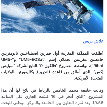
علاش بريس
أطلقت المملكة المغربية أول قمرين اصطناعيين نانومتريين
جامعيين مغربيين يحملان إسم “UM5-EOSat” و”UM5-
Ribat”)، بواسطة الصاروخ “فالكون 9” التابع لشركة “سبايس
إكس”، الذي أطلق من قاعدة فاندربرغ بكاليفورنيا بالولايات
المتحدة الأمريكية.
وقالت جامعة محمد الخامس بالرباط في بلاغ لها أن هذا
المشروع، “الذي أنجز في 16 غشت الجاري على الساعة
19:56، يعد ثمرة التعاون بين الجامعة والمركز الوطني للبحث