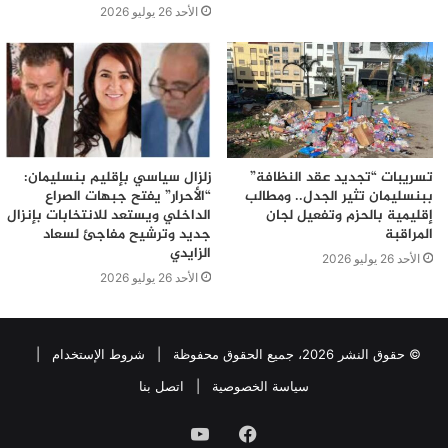
الأحد 26 يوليو 2026
تسريبات “تجديد عقد النظافة”
زلزال سياسي بإقليم بنسليمان:
ببنسليمان تثير الجدل.. ومطالب
“الأحرار” يفتح جبهات الصراع
إقليمية بالحزم وتفعيل لجان
الداخلي ويستعد للانتخابات بإنزال
المراقبة
جديد وترشيح مفاجئ لسعاد
الزايدي
الأحد 26 يوليو 2026
الأحد 26 يوليو 2026
© حقوق النشر 2026، جميع الحقوق محفوظة |
شروط الإستخدام
|
سياسة الخصوصية
|
اتصل بنا
فيسبوك
يوتيوب