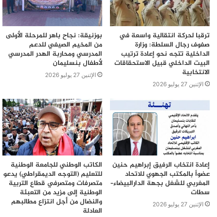
ترقبا لحركة انتقالية واسعة في
بوزنيقة: نجاح باهر للمرحلة الأولى
صفوف رجال السلطة: وزارة
من المخيم الصيفي للدعم
الداخلية تتجه نحو إعادة ترتيب
المدرسي ومحاربة الهدر المدرسي
البيت الداخلي قبيل الاستحقاقات
لأطفال بنسليمان
الانتخابية
الإثنين 27 يوليو 2026
الإثنين 27 يوليو 2026
إعادة انتخاب الرفيق إبراهيم حنين
الكاتب الوطني للجامعة الوطنية
عضواً بالمكتب الجهوي للاتحاد
للتعليم (التوجه الديمقراطي) يدعو
المغربي للشغل بجهة الدارالبيضاء–
متصرفات ومتصرفي قطاع التربية
سطات
الوطنية إلى مزيد من التعبئة
والنضال من أجل انتزاع مطالبهم
الإثنين 27 يوليو 2026
العادلة