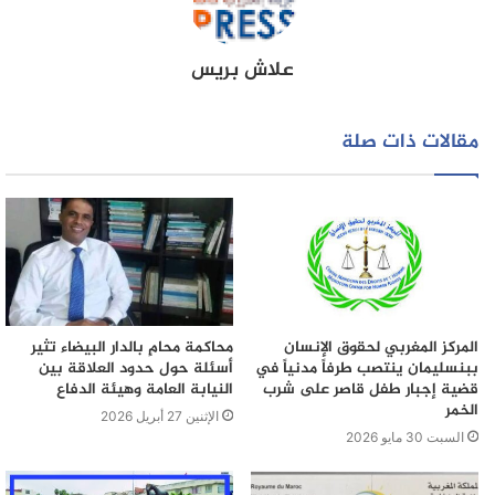
علاش بريس
مقالات ذات صلة
المركز المغربي لحقوق الإنسان
محاكمة محامٍ بالدار البيضاء تثير
ببنسليمان ينتصب طرفاً مدنياً في
أسئلة حول حدود العلاقة بين
قضية إجبار طفل قاصر على شرب
النيابة العامة وهيئة الدفاع
الخمر
الإثنين 27 أبريل 2026
السبت 30 مايو 2026