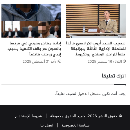
تنصيب السيد أيوب لكرادسي قائداً
إدانة مهاجر مغربي في فرنسا
للملحقة الإدارية الثالثة ببوزنيقة
بالسجن مع وقف التنفيذ بسبب
خلفاً للراحل المهدي بوتكيوط
إزعاج زوجته هاتفياً
الثلاثاء 16 سبتمبر 2025
الأحد 31 أغسطس 2025
اترك تعليقاً
يجب أنت تكون
مسجل الدخول
لتضيف تعليقاً.
© حقوق النشر 2026، جميع الحقوق محفوظة |
شروط الإستخدام
|
سياسة الخصوصية
|
اتصل بنا