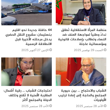
منظمة المرأة الاستقلالية تُطلق
44 حافلة جديدة نحو اقليم
نداءً وطنياً لمواجهة العنف ضد
بنسليمان: مشروع النقل الحضري
النساء وتطالب بإصلاحات قانونية
يدخل مرحلته الأخيرة قبل
ومؤسساتية عاجلة
الانطلاقة الرسمية
السبت 29 نوفمبر 2025
الإثنين 27 أكتوبر 2025
الشباب والاحتجاج … بين حيوية
احتجاجات الشباب … رقية أشمال:
المجتمع والحاجة إلى إعادة ترتيب
المقاربة الأمنية لا تُقنع وتكلف
الأولويات
الدولة والمجتمع أكثر
الأحد 28 سبتمبر 2025
الأحد 28 سبتمبر 2025