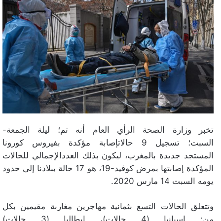
تخبر وزارة الصحة الرأي العام أنه تم؛ ليلة الجمعة-
السبت؛ تسجيل 9 حالاتإصابة مؤكدة بفيروس كورونا
المستجد جديدة بالمغرب، ليكون بذلك العددالإجمالي للحالات
المؤكدة إصابتها بمرض كوفيد-19، هو 17 حالة ببلادنا إلى حدود
يومه السبت 14 مارس 2020.
وتتعلق الحالات التسع بثمانية مهاجرين مغاربة مقيمين بكل
من: إسبانيا (4 حالات)، إيطاليا (3 حالات)