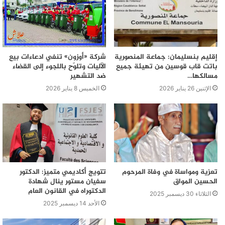
إقليم بنسليمان: جماعة المنصورية
شركة «أوزون» تنفي ادعاءات بيع
باتت قاب قوسين من تهيئة جميع
الآليات وتلوّح باللجوء إلى القضاء
مسالكها…
ضد التشهير
الإثنين 26 يناير 2026
الخميس 8 يناير 2026
تعزية ومواساة في وفاة المرحوم
تتويج أكاديمي متميز: الدكتور
الحسين المواق
سفيان مستور ينال شهادة
الدكتوراه في القانون العام
الثلاثاء 30 ديسمبر 2025
الأحد 14 ديسمبر 2025