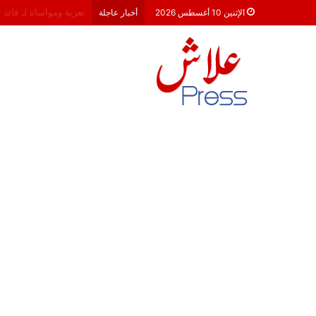
هشام جناح: من تألق ال
الإثنين 10 أغسطس 2026
أخبار عاجلة