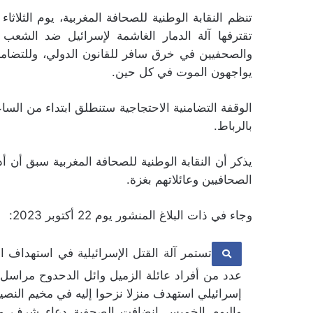
تقترفها آلة الدمار الغاشمة لإسرائيل ضد الشعب
والصحفيين في خرق سافر للقانون الدولي، وللتضامن م
يواجهون الموت في كل حين.
الوقفة التضامنية الاحتجاجية ستنطلق ابتداء من الس
بالرباط.
يذكر أن النقابة الوطنية للصحافة المغربية سبق أن أ
الصحافيين وعائلاتهم بغزة.
وجاء في ذات البلاغ المنشور يوم 22 أكتوبر 2023:
تستمر آلة القتل الإسرائيلية في استهداف ال
عدد من أفراد عائلة الزميل وائل الدحدوح مراسل 
إسرائيلي استهدف منزلا نزحوا إليه في مخيم النص
واليوم الخميس انضافت الصحفية دعاء شرف مع 