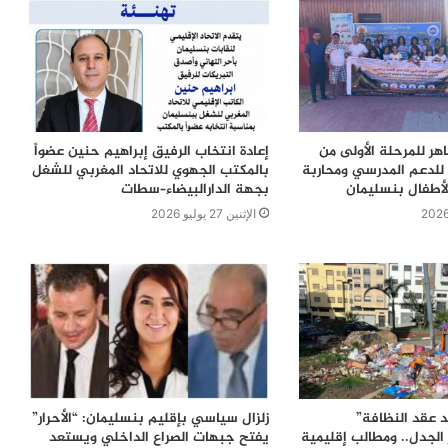
اهر للمرحلة الأولى من
إعادة انتخاب الرفيق إبراهيم حنين عضواً
للدعم المدرسي ومحاربة
بالمكتب الجهوي للاتحاد المغربي للشغل
لأطفال بنسليمان
بجهة الدارالبيضاء–سطات
الإثنين 27 يوليو 2026
 عقد النظافة”
زلزال سياسي بإقليم بنسليمان: “الأحرار”
الجدل.. ومطالب إقليمية
يفتح جبهات الصراع الداخلي ويستعد