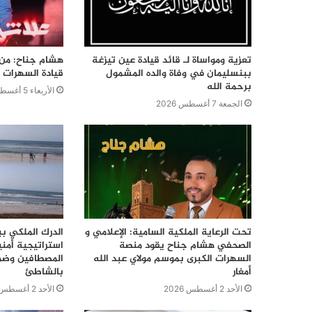
تعزية ومواساة لـ قائد قيادة عين تيزغة
هشام جناح: من ت
ببنسليمان في وفاة والده المشمول
قيادة السهرات ا
برحمة الله
الأربعاء 5 أغسطس 2026
الجمعة 7 أغسطس 2026
تحت الرعاية الملكية السامية: الإعلامي و
الدرك الملكي ب
الصحفي هشام جناح يقود منصة
استراتيجية أمن
السهرات الكبرى بموسم مولاي عبد الله
المصطافين وضما
أمغار
بالشاطئ
الأحد 2 أغسطس 2026
الأحد 2 أغسطس 2026