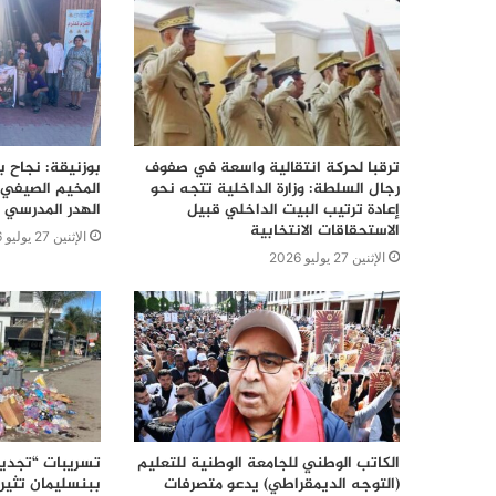
ترقبا لحركة انتقالية واسعة في صفوف
بوزنيقة: نجاح ب
رجال السلطة: وزارة الداخلية تتجه نحو
المخيم الصيفي 
إعادة ترتيب البيت الداخلي قبيل
الهدر المدرسي 
الاستحقاقات الانتخابية
الإثنين 27 يوليو 2026
الإثنين 27 يوليو 2026
الكاتب الوطني للجامعة الوطنية للتعليم
تسريبات “تجديد
(التوجه الديمقراطي) يدعو متصرفات
ببنسليمان تثير 