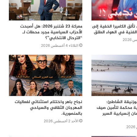
ألق الكاميرا الخفية إلى
معركة 23 شتنبر 2026: هل أصبحت
لفنية في الهواء الطلق
الأحزاب السياسية مجرد محطات لـ
“الترحال الانتخابي”؟
الثلاثاء 4 أغسطس 2026
بوزنيقة الشاطئ:
نجاح باهر واختتام استثنائي لفعاليات
ية محكمة لتأمين صيف
المهرجان الثقافي والسياحي
ن إنسيابية السير
بالمنصورية.
الأحد 2 أغسطس 2026