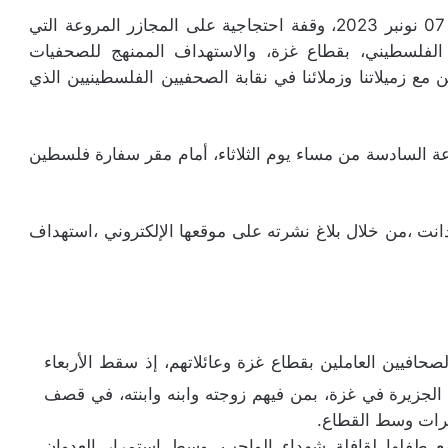
تنظم النقابة الوطنية للصحافة المغربية، يوم الثلاثاء 07 نونبر 2023، وقفة احتجاجية على المجازر المروعة التي
 الفلسطيني، بقطاع غزة، والاستهداف الممنهج للصحفيات
ع زميلاتنا وزملائنا في نقابة الصحفيين الفلسطينيين الذي
اعة السادسة من مساء يوم الثلاثاء، أمام مقر سفارة فلسطين
دانت ،من خلال بلاغ نشرته على موقعها الإلكتروني ،استهداف
صحافيين العاملين بقطاع غزة وعائلاتهم، إذ سقط الأربعاء
الجزيرة في غزة، بمن فيهم زوجته وابنه وابنته، في قصف
يرات وسط القطاع.
طفلها لقافلة شهداء الواجب، وسط استمرار العدوان