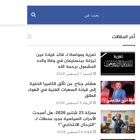
بحث
عن
أخر المقالات
تعزية ومواساة لـ قائد قيادة عين
تيزغة ببنسليمان في وفاة والده
المشمول برحمة الله
الجمعة 7 أغسطس 2026
هشام جناح: من تألق الكاميرا الخفية
إلى قيادة السهرات الفنية في الهواء
الطلق
الأربعاء 5 أغسطس 2026
معركة 23 شتنبر 2026: هل أصبحت
الأحزاب السياسية مجرد محطات لـ
“الترحال الانتخابي”؟
الثلاثاء 4 أغسطس 2026