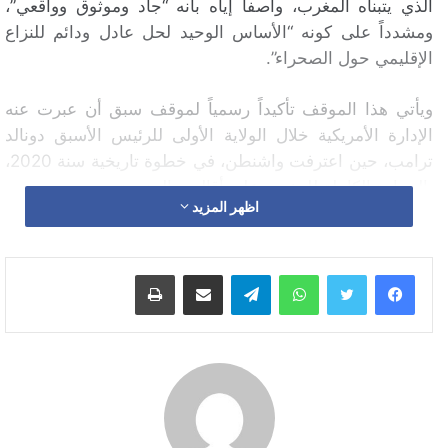
الذي يتبناه المغرب، واصفاً إياه بأنه “جاد وموثوق وواقعي”،
ومشدداً على كونه “الأساس الوحيد لحل عادل ودائم للنزاع
الإقليمي حول الصحراء”.
ويأتي هذا الموقف تأكيداً رسمياً لموقف سبق أن عبرت عنه
الإدارة الأمريكية خلال الولاية الأولى للرئيس الأسبق دونالد
ترامب، حين اعترفت واشنطن، في خطوة تاريخية سنة 2020،
بالسيادة الكاملة للمغرب على أقاليمه الجنوبية.
اظهر المزيد
وتشكل تصريحات روبيو دفعة قوية للموقف المغربي على
الساحة الدولية، وتأكيداً على متانة الشراكة بين الولايات
واتساب
تيلقرام
مشاركة عبر البريد
طباعة
المتحدة والمملكة المغربية، المبنية على المصالح المشتركة
والرؤية الموحدة لقضايا الأمن والاستقرار في المنطقة.
ويُنتظر أن يكون لهذا التصريح صدى واسع على المستويين
الإقليمي والدولي، خصوصاً في ظل استمرار المساعي الأممية
لإيجاد حل سياسي دائم ومتوافق عليه لهذا النزاع المفتعل
الذي طال أمده