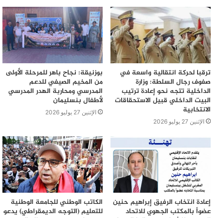
ترقبا لحركة انتقالية واسعة في
بوزنيقة: نجاح باهر للمرحلة الأولى
صفوف رجال السلطة: وزارة
من المخيم الصيفي للدعم
الداخلية تتجه نحو إعادة ترتيب
المدرسي ومحاربة الهدر المدرسي
البيت الداخلي قبيل الاستحقاقات
لأطفال بنسليمان
الانتخابية
الإثنين 27 يوليو 2026
الإثنين 27 يوليو 2026
إعادة انتخاب الرفيق إبراهيم حنين
الكاتب الوطني للجامعة الوطنية
عضواً بالمكتب الجهوي للاتحاد
للتعليم (التوجه الديمقراطي) يدعو