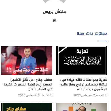
علاش بريس
موقع
الويب
مقالات ذات صلة
تعزية ومواساة لـ قائد قيادة عين
هشام جناح: من تألق الكاميرا
تيزغة ببنسليمان في وفاة والده
الخفية إلى قيادة السهرات الفنية
المشمول برحمة الله
في الهواء الطلق
الجمعة 7 أغسطس 2026
الأربعاء 5 أغسطس 2026