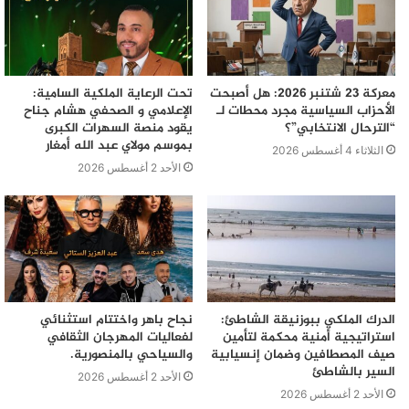
معركة 23 شتنبر 2026: هل أصبحت
تحت الرعاية الملكية السامية:
الأحزاب السياسية مجرد محطات لـ
الإعلامي و الصحفي هشام جناح
“الترحال الانتخابي”؟
يقود منصة السهرات الكبرى
بموسم مولاي عبد الله أمغار
الثلاثاء 4 أغسطس 2026
الأحد 2 أغسطس 2026
الدرك الملكي ببوزنيقة الشاطئ:
نجاح باهر واختتام استثنائي
استراتيجية أمنية محكمة لتأمين
لفعاليات المهرجان الثقافي
صيف المصطافين وضمان إنسيابية
والسياحي بالمنصورية.
السير بالشاطئ
الأحد 2 أغسطس 2026
الأحد 2 أغسطس 2026