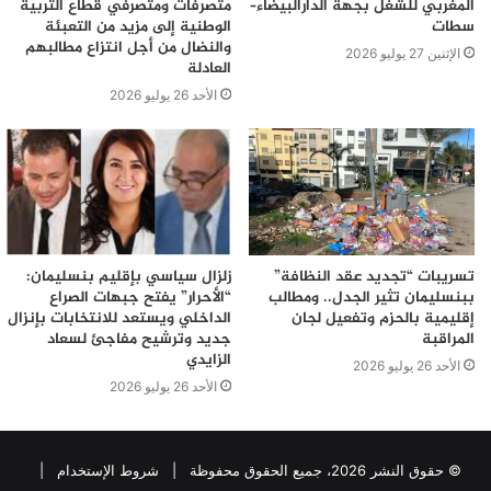
المغربي للشغل بجهة الدارالبيضاء–
متصرفات ومتصرفي قطاع التربية
سطات
الوطنية إلى مزيد من التعبئة
والنضال من أجل انتزاع مطالبهم
الإثنين 27 يوليو 2026
العادلة
الأحد 26 يوليو 2026
تسريبات “تجديد عقد النظافة”
زلزال سياسي بإقليم بنسليمان:
ببنسليمان تثير الجدل.. ومطالب
“الأحرار” يفتح جبهات الصراع
إقليمية بالحزم وتفعيل لجان
الداخلي ويستعد للانتخابات بإنزال
المراقبة
جديد وترشيح مفاجئ لسعاد
الزايدي
الأحد 26 يوليو 2026
الأحد 26 يوليو 2026
© حقوق النشر 2026، جميع الحقوق محفوظة |
شروط الإستخدام
|