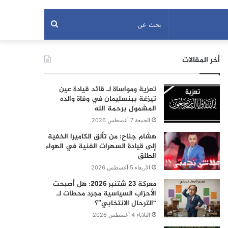
بحث
عن
أخر المقالات
تعزية ومواساة لـ قائد قيادة عين
تيزغة ببنسليمان في وفاة والده
المشمول برحمة الله
الجمعة 7 أغسطس 2026
هشام جناح: من تألق الكاميرا الخفية
إلى قيادة السهرات الفنية في الهواء
الطلق
الأربعاء 5 أغسطس 2026
معركة 23 شتنبر 2026: هل أصبحت
الأحزاب السياسية مجرد محطات لـ
“الترحال الانتخابي”؟
الثلاثاء 4 أغسطس 2026