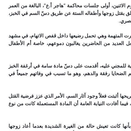
 الاثنين، أولى جلسات محاكمة “هاجر أ.ع”، البالغة من العمر
لة تتعلق بقتل زوجها وأطفاله الستة عن طريق دسّ السم في الخبز،
مصري.
ت المتهمة وهي تحمل رضيعها داخل قفص الاتهام، في مشهد
عل العديد من الحاضرين يغالبون دموعهم، خاصة أم الأطفال
نية للمجني عليه، أقدمت على دسّ مادة سامة في أرغفة الخبز
م الضحايا رفقة والدهم، وهو ما تسبب في وفاتهم جميعاً في
ا أثبتت فعلاً وجود آثار السم، الأمر الذي عزز فرضية القتل
 فيما أفادت النيابة العامة أن المادة المستعملة كانت من نوع
بأنها كانت تعيش حالة من الغيرة الشديدة بعدما أعاد زوجها