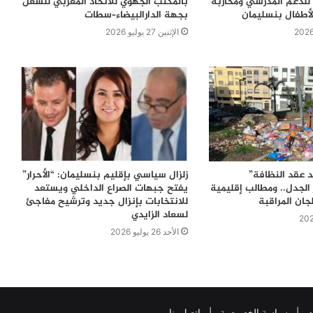
للدعم المدرسي ومحاربة
بالمكتب الجهوي للاتحاد المغربي للشغل
لأطفال بنسليمان
بجهة الدارالبيضاء–سطات
الإثنين 27 يوليو 2026
 عقد النظافة”
زلزال سياسي بإقليم بنسليمان: “الأحرار”
الجدل.. ومطالب إقليمية
يفتح جبهات الصراع الداخلي ويستعد
جان المراقبة
للانتخابات بإنزال جديد وترشيح مفاجئ
لسعاد الزايدي
الأحد 26 يوليو 2026
م
|
سياسة الخصوصية
|
اتصل بنا