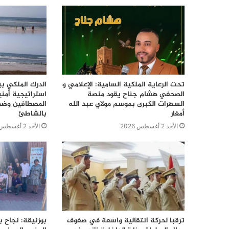
تحت الرعاية الملكية السامية: الإعلامي و
الدرك الملكي ب
الصحفي هشام جناح يقود منصة
استراتيجية أمن
السهرات الكبرى بموسم مولاي عبد الله
المصطافين وضما
أمغار
بالشاطئ
الأحد 2 أغسطس 2026
الأحد 2 أغسطس 2026
ترقبا لحركة انتقالية واسعة في صفوف
بوزنيقة: نجاح ب