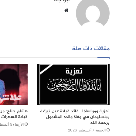
أبو جنا
موقع
الويب
مقالات ذات صلة
تعزية ومواساة لـ قائد قيادة عين تيزغة
هشام جناح: من ت
ببنسليمان في وفاة والده المشمول
قيادة السهرات ا
برحمة الله
الأربعاء 5 أغسطس 2026
الجمعة 7 أغسطس 2026