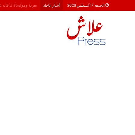
هشام جناح: من تألق الك
الجمعة 7 أغسطس 2026
أخبار عاجلة