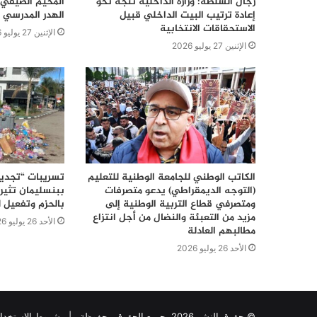
رجال السلطة: وزارة الداخلية تتجه نحو
المخيم الصيفي 
إعادة ترتيب البيت الداخلي قبيل
الهدر المدرسي 
الاستحقاقات الانتخابية
الإثنين 27 يوليو 2026
الإثنين 27 يوليو 2026
الكاتب الوطني للجامعة الوطنية للتعليم
تسريبات “تجديد
(التوجه الديمقراطي) يدعو متصرفات
ببنسليمان تثير 
ومتصرفي قطاع التربية الوطنية إلى
بالحزم وتفعيل ل
مزيد من التعبئة والنضال من أجل انتزاع
الأحد 26 يوليو 2026
مطالبهم العادلة
الأحد 26 يوليو 2026
© حقوق النشر 2026، جميع الحقوق محفوظة |
شروط الإستخدا