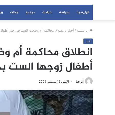
الرئيسية
سياسة
حوادث
مجتمع
جهات
ري
الرئيسية
/
أخبار
/
انطلاق محاكمة أم وضعت السم في خبز أطفال ز
أخبار
انطلاق محاكمة أم و
أطفال زوجها الست بدا
أبو جنا
الإثنين 15 سبتمبر 2025