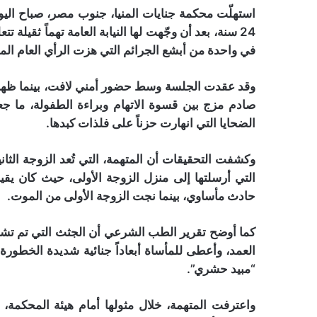
استهلّت محكمة جنايات المنيا، جنوب مصر، صباح اليوم
24 سنة، بعد أن وجّهت لها النيابة العامة تهماً ثقي
في واحدة من أبشع الجرائم التي هزت الرأي العام ال
وقد عقدت الجلسة وسط حضور أمني لافت، بينما ظهر
صادم مزج بين قسوة الاتهام وبراءة الطفولة، ما ج
الضحايا التي انهارت حزناً على فلذات كبدها.
وكشفت التحقيقات أن المتهمة، التي تُعد الزوجة الثا
التي أرسلتها إلى منزل الزوجة الأولى، حيث كان يقي
حادث مأساوي، بينما نجت الزوجة الأولى من الموت.
كما أوضح تقرير الطب الشرعي أن الجثث التي تم تشريحه
العمد، وأعطى للمأساة أبعاداً جنائية شديدة الخطورة،
“مبيد حشري”.
واعترفت المتهمة، خلال مثولها أمام هيئة المحكمة، 