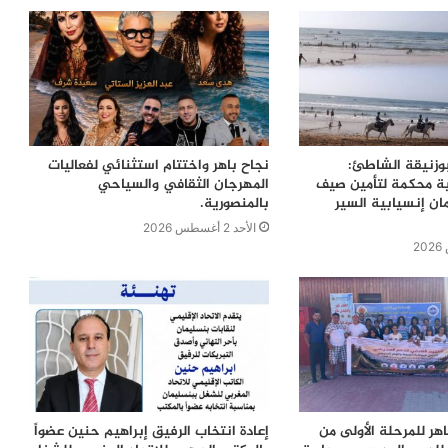
بوزنيقة الشاطئ:
نجاح باهر واختتام استثنائي لفعاليات
ية محكمة لتأمين صيف
المهرجان الثقافي والسياحي
ن إنسيابية السير
بالمنصورية.
الأحد 2 أغسطس 2026
اهر للمرحلة الأولى من
إعادة انتخاب الرفيق إبراهيم حنين عضواً