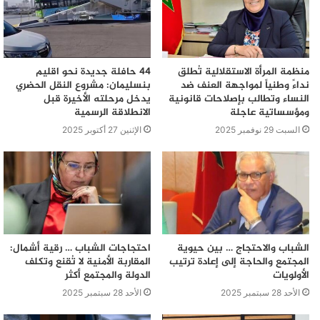
منظمة المرأة الاستقلالية تُطلق
44 حافلة جديدة نحو اقليم
نداءً وطنياً لمواجهة العنف ضد
بنسليمان: مشروع النقل الحضري
النساء وتطالب بإصلاحات قانونية
يدخل مرحلته الأخيرة قبل
ومؤسساتية عاجلة
الانطلاقة الرسمية
السبت 29 نوفمبر 2025
الإثنين 27 أكتوبر 2025
الشباب والاحتجاج … بين حيوية
احتجاجات الشباب … رقية أشمال:
المجتمع والحاجة إلى إعادة ترتيب
المقاربة الأمنية لا تُقنع وتكلف
الأولويات
الدولة والمجتمع أكثر
الأحد 28 سبتمبر 2025
الأحد 28 سبتمبر 2025