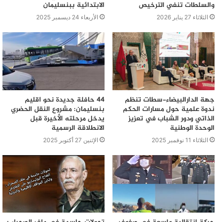
والسلطات تنفي الترخيص
الابتدائية ببنسليمان
الثلاثاء 27 يناير 2026
الأربعاء 24 ديسمبر 2025
جهة الدارالبيضاء-سطات تنظم
44 حافلة جديدة نحو اقليم
ندوة علمية حول مسارات الحكم
بنسليمان: مشروع النقل الحضري
الذاتي ودور الشباب في تعزيز
يدخل مرحلته الأخيرة قبل
الوحدة الوطنية
الانطلاقة الرسمية
الثلاثاء 11 نوفمبر 2025
الإثنين 27 أكتوبر 2025