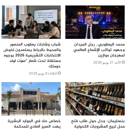
محمد اليعقوبي.. رجل الميدان
شباب وشابات يعقوب المنصور
وجهود تواكب الإشعاع العالمي
والمحيط بالرباط يستعدون لخوض
لمهرجان موازين
الانتخابات التشريعية 2026 بوجوه
مستقلة تحت شعار “صوّت لولد
الأحد 21 يونيو 2026
حومتك
الثلاثاء 9 يونيو 2026
بنسليمان: جدل حول طلب فتح
خصاص حاد في الموارد البشرية
محل لبيع المشروبات الكحولية
يهدد السير العادي للمحكمة