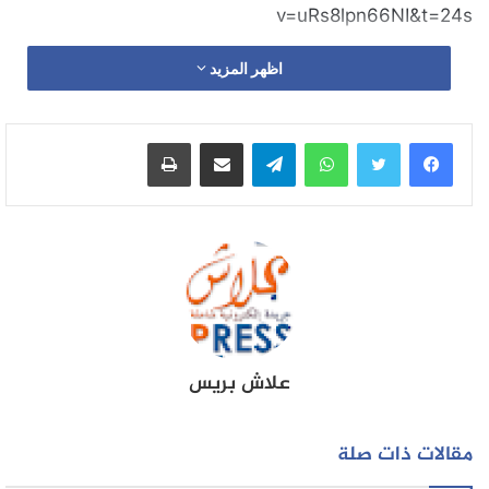
v=uRs8lpn66NI&t=24s
اظهر المزيد
واتساب
تيلقرام
مشاركة عبر البريد
طباعة
علاش بريس
مقالات ذات صلة