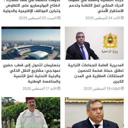
حركة انتقالية واسعة في صفوف
تحولات حاسمة في ملف الصحراء :
الدرك الملكي تعزز الكفاءة وتدعم
انفتاح البوليساريو على التفاوض
الاستقرار الأمني
وتباين المواقف الإقليمية والدولية
الأحد 24 أغسطس 2025
السبت 23 أغسطس 2025
المديرية العامة للجماعات الترابية
بنسليمان تتحول إلى قطب حضري
تطلق حملة ضخمة لتحصين
نموذجي: مشاريع النقل الذكي
الممتلكات العقارية في المدن
والبنية التحتية تعزز التنمية
الكبرى
والمنافسة الوطنية
الثلاثاء 19 أغسطس 2025
الأحد 17 أغسطس 2025