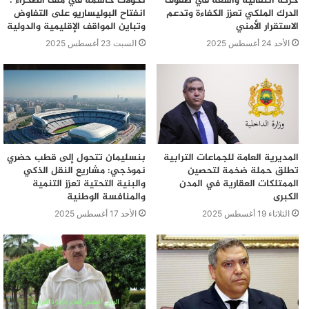
حركة انتقالية واسعة في صفوف
تحولات حاسمة في ملف الصحراء :
الدرك الملكي تعزز الكفاءة وتدعم
انفتاح البوليساريو على التفاوض
الاستقرار الأمني
وتباين المواقف الإقليمية والدولية
الأحد 24 أغسطس 2025
السبت 23 أغسطس 2025
المديرية العامة للجماعات الترابية
بنسليمان تتحول إلى قطب حضري
تطلق حملة ضخمة لتحصين
نموذجي: مشاريع النقل الذكي
الممتلكات العقارية في المدن
والبنية التحتية تعزز التنمية
الكبرى
والمنافسة الوطنية
الثلاثاء 19 أغسطس 2025
الأحد 17 أغسطس 2025