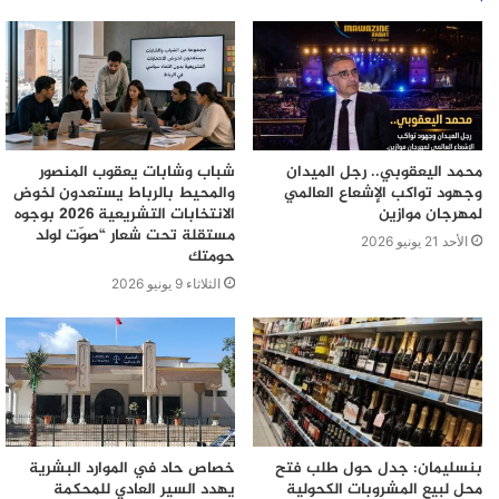
محمد اليعقوبي.. رجل الميدان
شباب وشابات يعقوب المنصور
وجهود تواكب الإشعاع العالمي
والمحيط بالرباط يستعدون لخوض
لمهرجان موازين
الانتخابات التشريعية 2026 بوجوه
مستقلة تحت شعار “صوّت لولد
الأحد 21 يونيو 2026
حومتك
الثلاثاء 9 يونيو 2026
بنسليمان: جدل حول طلب فتح
خصاص حاد في الموارد البشرية
محل لبيع المشروبات الكحولية
يهدد السير العادي للمحكمة