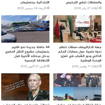
والسلطات تنفي الترخيص
الابتدائية ببنسليمان
الثلاثاء 27 يناير 2026
الأربعاء 24 ديسمبر 2025
جهة الدارالبيضاء-سطات تنظم
44 حافلة جديدة نحو اقليم
ندوة علمية حول مسارات الحكم
بنسليمان: مشروع النقل الحضري
الذاتي ودور الشباب في تعزيز
يدخل مرحلته الأخيرة قبل
الوحدة الوطنية
الانطلاقة الرسمية
الثلاثاء 11 نوفمبر 2025
الإثنين 27 أكتوبر 2025