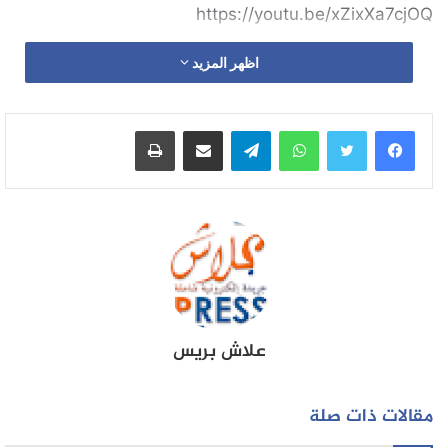
https://youtu.be/xZixXa7cjOQ
اظهر المزيد
واتساب
تيلقرام
مشاركة عبر البريد
طباعة
علاش بريس
مقالات ذات صلة