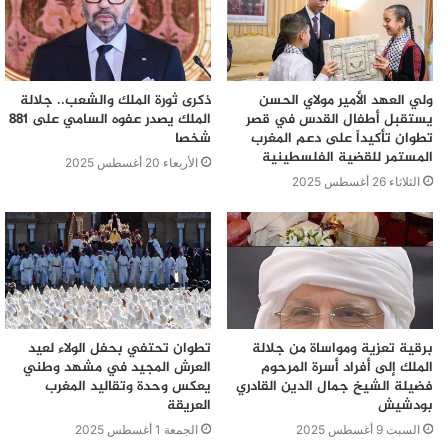
ولي العهد الأمير مولاي الحسن
ذكرى ثورة الملك والشعب.. جلالة
يستقبل أطفال القدس في قصر
الملك يصدر عفوه السامي على 881
تطوان تأكيداً على دعم المغرب
شخصا
المستمر للقضية الفلسطينية
الأربعاء 20 أغسطس 2025
الثلاثاء 26 أغسطس 2025
برقية تعزية ومواساة من جلالة
تطوان تحتفي بحفل الولاء لعيد
الملك إلى أفراد أسرة المرحوم
العرش المجيد في مشهد وطني
فضيلة الشيخ جمال الدين القادري
يعكس وحدة وتقاليد المغرب
بودشيش
العريقة
السبت 9 أغسطس 2025
الجمعة 1 أغسطس 2025