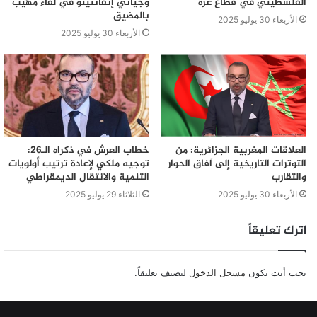
الفلسطيني في قطاع غزة
وجياني إنفانتينو في لقاء مهيب
بالمضيق
الأربعاء 30 يوليو 2025
الأربعاء 30 يوليو 2025
العلاقات المغربية الجزائرية: من
خطاب العرش في ذكراه الـ26:
التوترات التاريخية إلى آفاق الحوار
توجيه ملكي لإعادة ترتيب أولويات
والتقارب
التنمية والانتقال الديمقراطي
الأربعاء 30 يوليو 2025
الثلاثاء 29 يوليو 2025
اترك تعليقاً
يجب أنت تكون
مسجل الدخول
لتضيف تعليقاً.