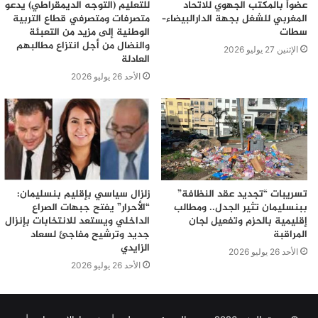
عضواً بالمكتب الجهوي للاتحاد
للتعليم (التوجه الديمقراطي) يدعو
المغربي للشغل بجهة الدارالبيضاء–
متصرفات ومتصرفي قطاع التربية
سطات
الوطنية إلى مزيد من التعبئة
والنضال من أجل انتزاع مطالبهم
الإثنين 27 يوليو 2026
العادلة
الأحد 26 يوليو 2026
تسريبات “تجديد عقد النظافة”
زلزال سياسي بإقليم بنسليمان:
ببنسليمان تثير الجدل.. ومطالب
“الأحرار” يفتح جبهات الصراع
إقليمية بالحزم وتفعيل لجان
الداخلي ويستعد للانتخابات بإنزال
المراقبة
جديد وترشيح مفاجئ لسعاد
الزايدي
الأحد 26 يوليو 2026
الأحد 26 يوليو 2026