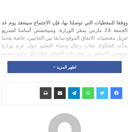
ووفقا للمعطيات التي توصلنا بها، فإن الاجتماع سينعقد يوم غد
الجمعة 24 مارس بمقر الوزارة، وسيخصص أساسا لتسريع
تنزيل مقتضيات الاتفاق الموقع سابقا بين الجانبين، خاصة بعدما
بدأت الشكوك تنتاب رجال ونساء التعليم حول عزم وزارة
بنموسى التملص من مخرجات الاتفاق، لغياب أي تدابير متخذة
لأجرأة ما تم التوقيع عليه، رغم مرور أزيد من شهرين.
اظهر المزيد
واتساب
تيلقرام
مشاركة عبر البريد
طباعة
للإشارة فإن الاتفاق يتضمّن جزئين أساسيين، الأول يتعلق
بالملفات والقضايا المتوافق بشأنها، والثاني يخص التزامات
الأطراف، وتستهدف الملفات المتوافق بشأنها.