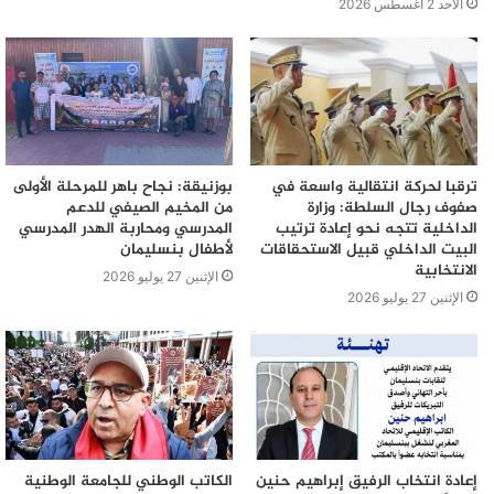
الأحد 2 أغسطس 2026
ترقبا لحركة انتقالية واسعة في
بوزنيقة: نجاح باهر للمرحلة الأولى
صفوف رجال السلطة: وزارة
من المخيم الصيفي للدعم
الداخلية تتجه نحو إعادة ترتيب
المدرسي ومحاربة الهدر المدرسي
البيت الداخلي قبيل الاستحقاقات
لأطفال بنسليمان
الانتخابية
الإثنين 27 يوليو 2026
الإثنين 27 يوليو 2026
إعادة انتخاب الرفيق إبراهيم حنين
الكاتب الوطني للجامعة الوطنية