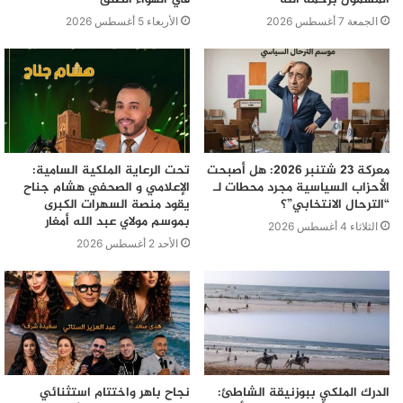
حتى الشرقية خاصها تقرير المصير لان سكانها لم تتم
الجمعة 7 أغسطس 2026
الأربعاء 5 أغسطس 2026
استشارتهم!
غادي نسقسيك سؤال واحد واعرف آنك لن تقدر على الجواب:
منين عرضت اسبانيا على الجزائر الصحراء الغربية المغربية
ورفضتوا عرضها علاش ما تكلمتوش عليها بالامم المتحدة من
معركة 23 شتنبر 2026: هل أصبحت
تحت الرعاية الملكية السامية:
1964 الى 1975🤔؟
الأحزاب السياسية مجرد محطات لـ
الإعلامي و الصحفي هشام جناح
“الترحال الانتخابي”؟
يقود منصة السهرات الكبرى
وعلاش هواري بومدين اعلن دعم الجزائر سنة 1972 للمغرب
بموسم مولاي عبد الله أمغار
الثلاثاء 4 أغسطس 2026
في تحرير الصحراء من الاحتلال الاسباني؟
الأحد 2 أغسطس 2026
الدرك الملكي ببوزنيقة الشاطئ:
نجاح باهر واختتام استثنائي