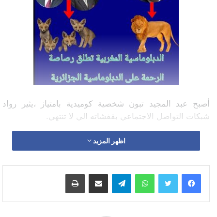
أصبح عبد المجيد تبون شخصية كوميدية بامتياز ،يثير رواد
شبكات التواصل الاجتماعي بقفشاته الي لا تنتهي.
كما اصبح محط سخرية بكذبه المتكرر والعلني وبدون أدنى قدر
اظهر المزيد
من الحياء أو من جدية شخصية رئيس دولة يدعي مسؤوليها
ريادتها لقارة افريقيا وأنها قوة إقليمية ودولية لها وزنها الكبير
واتساب
تيلقرام
مشاركة عبر البريد
طباعة
والمؤثر …
آخر ما جادت به قريحة تبون ،جاء عند استضافته من طرف
قنونته فنانة على قناة الجزيرة حيث ادعى أن اسبانيا،سنة