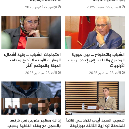
ومؤسساتية عاجلة
الانطلاقة الرسمية
السبت 29 نوفمبر 2025
الإثنين 27 أكتوبر 2025
الشباب والاحتجاج … بين حيوية
احتجاجات الشباب … رقية أشمال:
المجتمع والحاجة إلى إعادة ترتيب
المقاربة الأمنية لا تُقنع وتكلف
الأولويات
الدولة والمجتمع أكثر
الأحد 28 سبتمبر 2025
الأحد 28 سبتمبر 2025
تنصيب السيد أيوب لكرادسي قائداً
إدانة مهاجر مغربي في فرنسا
للملحقة الإدارية الثالثة ببوزنيقة
بالسجن مع وقف التنفيذ بسبب