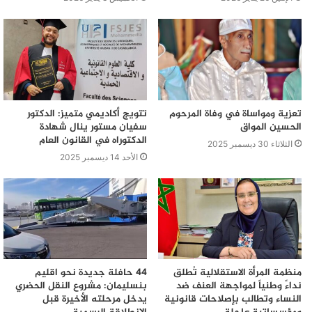
تعزية ومواساة في وفاة المرحوم
تتويج أكاديمي متميز: الدكتور
الحسين المواق
سفيان مستور ينال شهادة
الدكتوراه في القانون العام
الثلاثاء 30 ديسمبر 2025
الأحد 14 ديسمبر 2025
منظمة المرأة الاستقلالية تُطلق
44 حافلة جديدة نحو اقليم
نداءً وطنياً لمواجهة العنف ضد
بنسليمان: مشروع النقل الحضري
النساء وتطالب بإصلاحات قانونية
يدخل مرحلته الأخيرة قبل