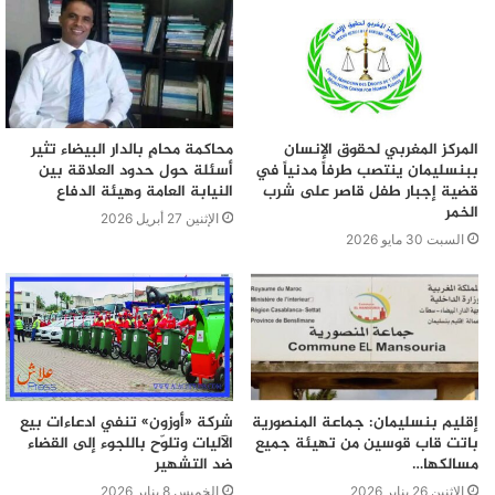
المركز المغربي لحقوق الإنسان
محاكمة محامٍ بالدار البيضاء تثير
ببنسليمان ينتصب طرفاً مدنياً في
أسئلة حول حدود العلاقة بين
قضية إجبار طفل قاصر على شرب
النيابة العامة وهيئة الدفاع
الخمر
الإثنين 27 أبريل 2026
السبت 30 مايو 2026
إقليم بنسليمان: جماعة المنصورية
شركة «أوزون» تنفي ادعاءات بيع
باتت قاب قوسين من تهيئة جميع
الآليات وتلوّح باللجوء إلى القضاء
مسالكها…
ضد التشهير
الإثنين 26 يناير 2026
الخميس 8 يناير 2026