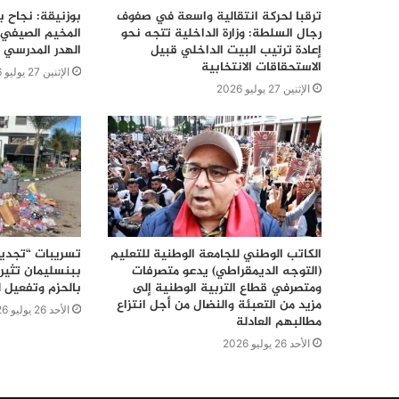
ترقبا لحركة انتقالية واسعة في صفوف
بوزنيقة: نجاح ب
رجال السلطة: وزارة الداخلية تتجه نحو
المخيم الصيفي 
إعادة ترتيب البيت الداخلي قبيل
الهدر المدرسي 
الاستحقاقات الانتخابية
الإثنين 27 يوليو 2026
الإثنين 27 يوليو 2026
الكاتب الوطني للجامعة الوطنية للتعليم
تسريبات “تجديد
(التوجه الديمقراطي) يدعو متصرفات
ببنسليمان تثير 
ومتصرفي قطاع التربية الوطنية إلى
بالحزم وتفعيل ل
مزيد من التعبئة والنضال من أجل انتزاع
الأحد 26 يوليو 2026
مطالبهم العادلة
الأحد 26 يوليو 2026