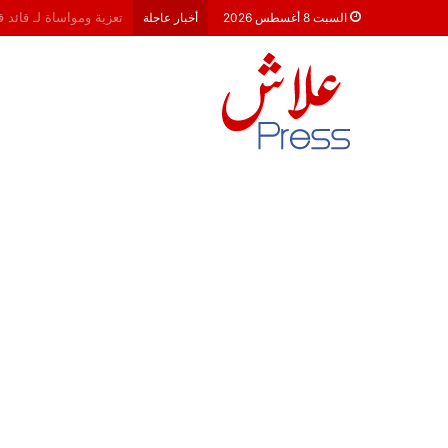
هشام جناح: من تألق الك
السبت 8 أغسطس 2026
أخبار عاجلة