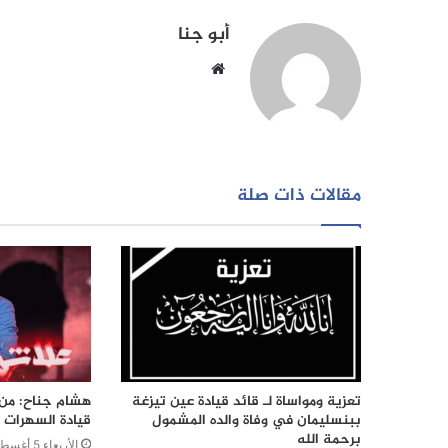
أبو جنا
موقع
الويب
مقالات ذات صلة
تعزية ومواساة لـ قائد قيادة عين تيزغة
هشام جناح: من ت
ببنسليمان في وفاة والده المشمول
قيادة السهرات ا
برحمة الله
الأربعاء 5 أغسطس 2026