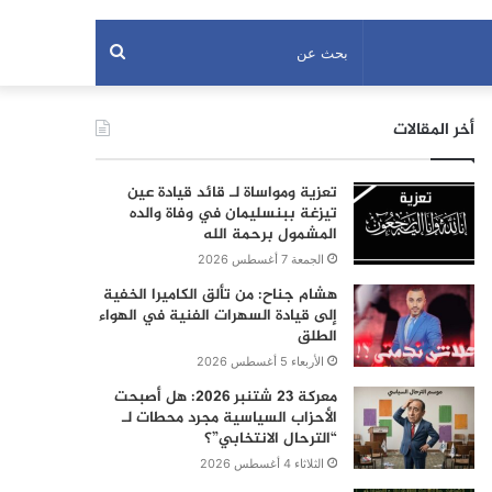
بحث
عن
أخر المقالات
تعزية ومواساة لـ قائد قيادة عين
تيزغة ببنسليمان في وفاة والده
المشمول برحمة الله
الجمعة 7 أغسطس 2026
هشام جناح: من تألق الكاميرا الخفية
إلى قيادة السهرات الفنية في الهواء
الطلق
الأربعاء 5 أغسطس 2026
معركة 23 شتنبر 2026: هل أصبحت
الأحزاب السياسية مجرد محطات لـ
“الترحال الانتخابي”؟
الثلاثاء 4 أغسطس 2026