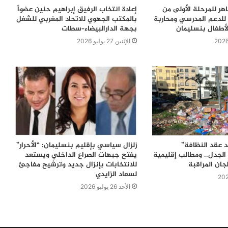
اهر للمرحلة الأولى من
إعادة انتخاب الرفيق إبراهيم حنين عضواً
للدعم المدرسي ومحاربة
بالمكتب الجهوي للاتحاد المغربي للشغل
لأطفال بنسليمان
بجهة الدارالبيضاء–سطات
الإثنين 27 يوليو 2026
 عقد النظافة”
زلزال سياسي بإقليم بنسليمان: “الأحرار”
الجدل.. ومطالب إقليمية
يفتح جبهات الصراع الداخلي ويستعد
جان المراقبة
للانتخابات بإنزال جديد وترشيح مفاجئ
لسعاد الزايدي
الأحد 26 يوليو 2026