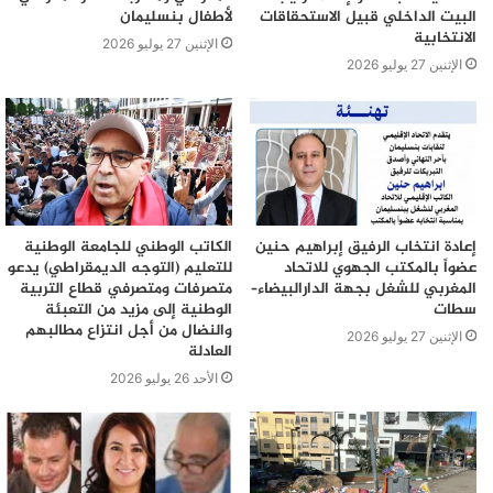
البيت الداخلي قبيل الاستحقاقات
لأطفال بنسليمان
الانتخابية
الإثنين 27 يوليو 2026
الإثنين 27 يوليو 2026
إعادة انتخاب الرفيق إبراهيم حنين
الكاتب الوطني للجامعة الوطنية
عضواً بالمكتب الجهوي للاتحاد
للتعليم (التوجه الديمقراطي) يدعو
المغربي للشغل بجهة الدارالبيضاء–
متصرفات ومتصرفي قطاع التربية
سطات
الوطنية إلى مزيد من التعبئة
والنضال من أجل انتزاع مطالبهم
الإثنين 27 يوليو 2026
العادلة
الأحد 26 يوليو 2026