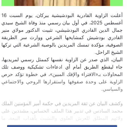
أعلنت الزاوية القادرية البودشيشية ببركان، يوم السبت 16
أغسطس 2025، في أول بيان رسمي منذ وفاة الشيخ سيدي
جمال الدين القادري البودشيشي، تثبيت الدكتور مولاي منير
القادري بودشيش كمشايخها الشرعي ووارث سر الطريقة
الصوفية، مؤكدة تمسك المريدين بالوصية الشرعية التي تركها
الشيخ الراحل.
البيان، الذي صدر عن الزاوية نفسها كممثل رسمي لمريديها،
جاء ليقطع الطريق أمام أي ادعاءات تشكيكية ووصف تلك
المحاولات بـ«الافتراء والإفك المبين»، في خطوة تؤكد حرص
الزاوية على وحدة صفوفها واستقرارها الروحي والاجتماعي
والسياسي.
وكشف البيان عن ثقة المريدين في حكمة أمير المؤمنين الملك
محمد السادس في تدبير هذا الملف الحساس، مشددين على
ولائهم المطلق للعرش العلوي والتشبث بأهداب البيعة، ما
يعكس التداخل العميق بين المشيخة الصوفية والمؤسسة