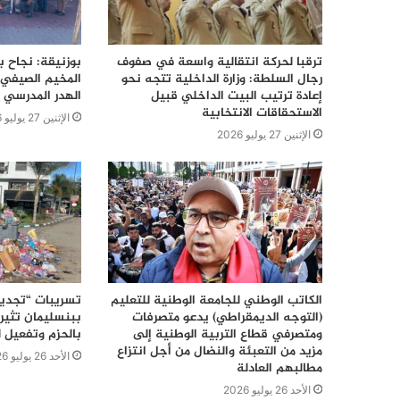
ترقبا لحركة انتقالية واسعة في صفوف
بوزنيقة: نجاح ب
رجال السلطة: وزارة الداخلية تتجه نحو
المخيم الصيفي 
إعادة ترتيب البيت الداخلي قبيل
الهدر المدرسي 
الاستحقاقات الانتخابية
الإثنين 27 يوليو 2026
الإثنين 27 يوليو 2026
الكاتب الوطني للجامعة الوطنية للتعليم
تسريبات “تجديد
(التوجه الديمقراطي) يدعو متصرفات
ببنسليمان تثير 
ومتصرفي قطاع التربية الوطنية إلى
بالحزم وتفعيل ل
مزيد من التعبئة والنضال من أجل انتزاع
الأحد 26 يوليو 2026
مطالبهم العادلة
الأحد 26 يوليو 2026