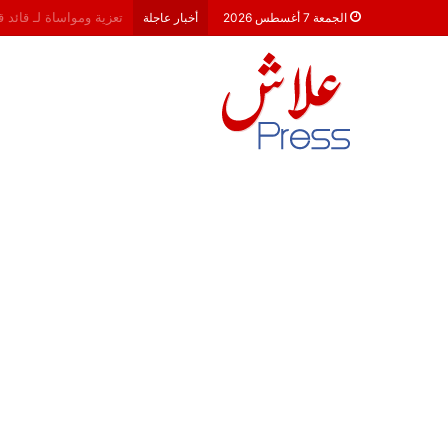
هشام جناح: من تألق الك
الجمعة 7 أغسطس 2026
أخبار عاجلة