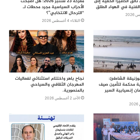
ألق الكاميرا الخفية إلى
معركة 23 شتنبر 2026: هل أصبحت
لفنية في الهواء الطلق
الأحزاب السياسية مجرد محطات لـ
“الترحال الانتخابي”؟
الثلاثاء 4 أغسطس 2026
بوزنيقة الشاطئ:
نجاح باهر واختتام استثنائي لفعاليات
ية محكمة لتأمين صيف
المهرجان الثقافي والسياحي
ن إنسيابية السير
بالمنصورية.
الأحد 2 أغسطس 2026