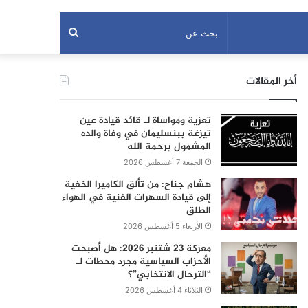
بحث
عن
أخر المقالات
تعزية ومواساة لـ قائد قيادة عين
تيزغة ببنسليمان في وفاة والده
المشمول برحمة الله
الجمعة 7 أغسطس 2026
هشام جناح: من تألق الكاميرا الخفية
إلى قيادة السهرات الفنية في الهواء
الطلق
الأربعاء 5 أغسطس 2026
معركة 23 شتنبر 2026: هل أصبحت
الأحزاب السياسية مجرد محطات لـ
“الترحال الانتخابي”؟
الثلاثاء 4 أغسطس 2026