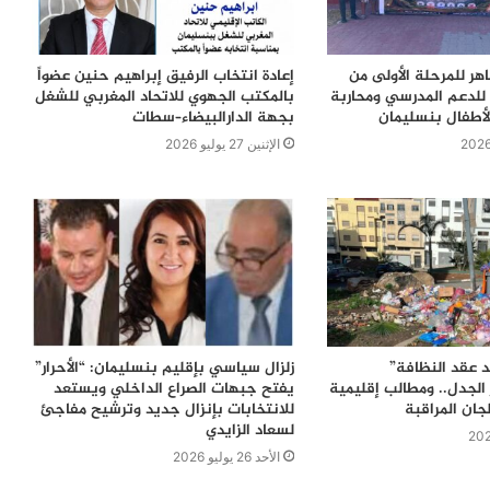
اهر للمرحلة الأولى من
إعادة انتخاب الرفيق إبراهيم حنين عضواً
للدعم المدرسي ومحاربة
بالمكتب الجهوي للاتحاد المغربي للشغل
لأطفال بنسليمان
بجهة الدارالبيضاء–سطات
الإثنين 27 يوليو 2026
 عقد النظافة”
زلزال سياسي بإقليم بنسليمان: “الأحرار”
الجدل.. ومطالب إقليمية
يفتح جبهات الصراع الداخلي ويستعد
جان المراقبة
للانتخابات بإنزال جديد وترشيح مفاجئ
لسعاد الزايدي
الأحد 26 يوليو 2026