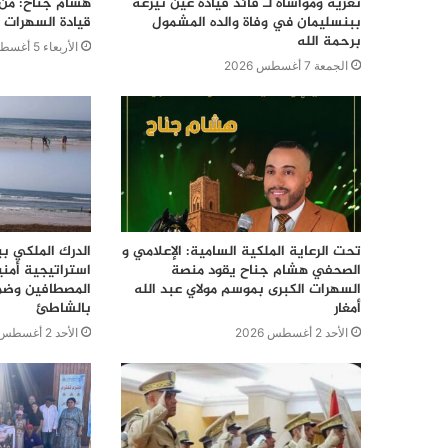
تعزية ومواساة لـ قائد قيادة عين تيزغة
هشام جناح: من ت
ببنسليمان في وفاة والده المشمول
قيادة السهرات ا
برحمة الله
الأربعاء 5 أغسطس 2026
الجمعة 7 أغسطس 2026
تحت الرعاية الملكية السامية: الإعلامي و
الدرك الملكي ب
الصحفي هشام جناح يقود منصة
استراتيجية أمن
السهرات الكبرى بموسم مولاي عبد الله
المصطافين وضما
أمغار
بالشاطئ
الأحد 2 أغسطس 2026
الأحد 2 أغسطس 2026