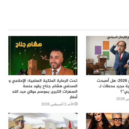
معركة 23 شتنبر 2026: هل أصبحت
تحت الرعاية الملكية السامية: الإعلامي و
ية مجرد محطات لـ
الصحفي هشام جناح يقود منصة
بي”؟
السهرات الكبرى بموسم مولاي عبد الله
أمغار
الأحد 2 أغسطس 2026