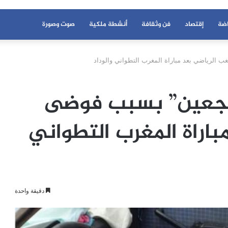
اضة
إقتصاد
فن وثقافة
أنشطة ملكية
صوت وصورة
لرياضي بعد مباراة المغرب التطواني والوداد
شجعين” بسبب فوضى
اراة المغرب التطواني
دقيقة واحدة