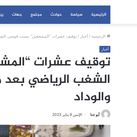
الرئيسية
سياسة
حوادث
مجتمع
جهات
ري
الرئيسية
/
أخبار
/
توقيف عشرات “المشجعين” بسبب فوضى الشغب ا
أخبار
توقيف عشرات “الم
الشغب الرياضي بعد مب
والوداد
أبو جنا
الإثنين 9 يناير 2023