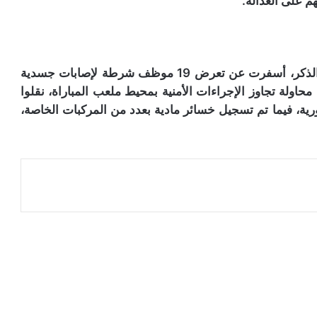
م على العدالة.
وتجدر الإشارة إلى أن أعمال الشغب والعنف سالفة الذكر، أسفرت عن تعرض 19 موظف شرطة لإصابات جسدية
جانب إصابة 10 مشجعين أثناء محاولة تجاوز الإجراءات الأمنية بمحيط ملعب المباراة، نقلوا
ة، فيما تم تسجيل خسائر مادية بعدد من المركبات الخاصة،
عة