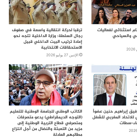
ام استثنائي لفعاليات
ترقبا لحركة انتقالية واسعة في صفوف
في والسياحي
رجال السلطة: وزارة الداخلية تتجه نحو
إعادة ترتيب البيت الداخلي قبيل
الاستحقاقات الانتخابية
الإثنين 27 يوليو 2026
رفيق إبراهيم حنين عضواً
الكاتب الوطني للجامعة الوطنية للتعليم
 للاتحاد المغربي للشغل
(التوجه الديمقراطي) يدعو متصرفات
ضاء–سطات
ومتصرفي قطاع التربية الوطنية إلى
مزيد من التعبئة والنضال من أجل انتزاع
مطالبهم العادلة