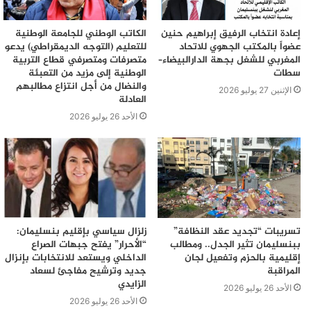
إعادة انتخاب الرفيق إبراهيم حنين
الكاتب الوطني للجامعة الوطنية
عضواً بالمكتب الجهوي للاتحاد
للتعليم (التوجه الديمقراطي) يدعو
المغربي للشغل بجهة الدارالبيضاء–
متصرفات ومتصرفي قطاع التربية
سطات
الوطنية إلى مزيد من التعبئة
والنضال من أجل انتزاع مطالبهم
الإثنين 27 يوليو 2026
العادلة
الأحد 26 يوليو 2026
تسريبات “تجديد عقد النظافة”
زلزال سياسي بإقليم بنسليمان:
ببنسليمان تثير الجدل.. ومطالب
“الأحرار” يفتح جبهات الصراع
إقليمية بالحزم وتفعيل لجان
الداخلي ويستعد للانتخابات بإنزال
المراقبة
جديد وترشيح مفاجئ لسعاد
الزايدي
الأحد 26 يوليو 2026
الأحد 26 يوليو 2026