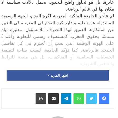
عابرة، بل هو تجاوز واضح للحدود، يحمل دلالات سياسية لا
مكان لها في عالم الرياضة.
لم تتأخر الجامعة الملكية المغربية لكرة القدم، الجهة الرسمية
المسؤولة عن تنظيم وإدارة كرة القدم في المغرب، في التعبير
عن استنكارها العميق لهذا التصرف اللامسؤول، معتبرة إياه
مساسًا بحقوق المغرب كمستضيف رسمي للبطولة واعتداءً
على الهوية الوطنية التي يجب أن تُحترم في كل تفاصيل
الحدث. فالرياضة، كما تؤكد الجامعة، ليست ساحة لتصفية
الحسابات السياسية أو المناكفات، بل هي منصة للترابط
والتنافس الشريف.
يعكس هذا التصرف، للأسف توترًا يتجاوز حدود الملاعب، ويهدد
اظهر المزيد
بتشويه صورة الرياضة الإفريقية التي لطالما كانت رمزًا للوحدة
والتقارب بين الشعوب. الجامعة الملكية المغربية لكرة القدم
تؤكد على ضرورة الفصل التام بين الرياضة والسياسة، وتدعو
واتساب
تيلقرام
مشاركة عبر البريد
طباعة
الاتحاد الإفريقي لكرة القدم إلى اتخاذ موقف حازم يضمن
احترام القواعد التنظيمية ويعيد الأمور إلى نصابها.