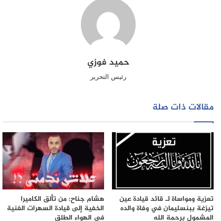
وفي انتظار رد الفعل الرسمي من الكاف، يبقى هذا الحادث
درسًا صارخًا في أهمية الحفاظ على الروح الحقيقية للرياضة،
التي يجب أن تبني ولا تهدم، توحد ولا تفرق، وتظل رسالة سلام
وتعاون تتجاوز كل الخلافات.
حميد فوزي
الاتحاد الإفريقي لكرة القدم
الاستفزاز السياسي
رئيس التحرير
التوتر الرياضي
الجامعة الملكية المغربية لكرة القدم
مقالات ذات صلة
الرياضة الإفريقية
الكاف
المنافسة الشريفة
الهوية الوطنية
بطولة كأس إفريقيا
تنظيم البطولة
حذف اسم المغرب
رد فعل المغرب
شعار كأس إفريقيا للسيدات
تعزية ومواساة لـ قائد قيادة عين
هشام جناح: من تألق الكاميرا
نزاهة الرياضة
تيزغة ببنسليمان في وفاة والده
الخفية إلى قيادة السهرات الفنية
المشمول برحمة الله
في الهواء الطلق