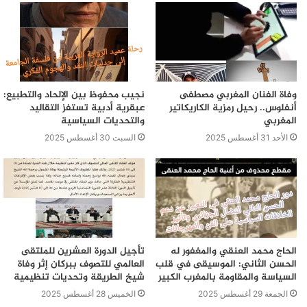
وفاة الفنان المغربي مصطفى
نجيب محفوظ بين الإلحاد والتطبيع:
أنفلوس.. رحيل رمزية الكاريكاتير
عبقرية أدبية تستفز التقاليد
المغربي
والتحديات السياسية
الأحد 31 أغسطس 2025
السبت 30 أغسطس 2025
الحاج محمد العنقي والمغفور له
تأجيل الدورة العشرين للملتقى
الحسن الثاني: الموسيقى في قلب
العالمي للتصوف ببركان إثر وفاة
السياسة والمقاومة بالمغرب الكبير
شيخ الطريقة وتحديات تنظيمية
الجمعة 29 أغسطس 2025
الخميس 28 أغسطس 2025