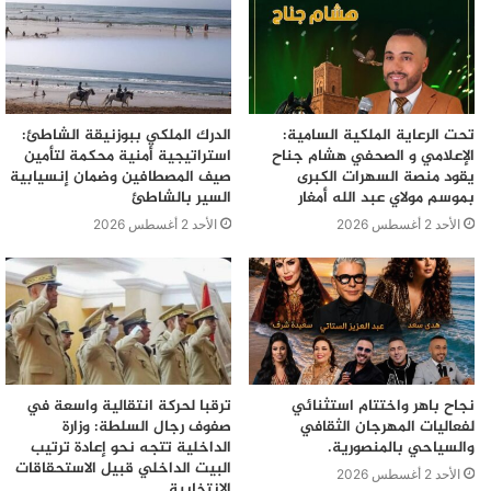
تحت الرعاية الملكية السامية:
الدرك الملكي ببوزنيقة الشاطئ:
الإعلامي و الصحفي هشام جناح
استراتيجية أمنية محكمة لتأمين
يقود منصة السهرات الكبرى
صيف المصطافين وضمان إنسيابية
بموسم مولاي عبد الله أمغار
السير بالشاطئ
الأحد 2 أغسطس 2026
الأحد 2 أغسطس 2026
نجاح باهر واختتام استثنائي
ترقبا لحركة انتقالية واسعة في
لفعاليات المهرجان الثقافي
صفوف رجال السلطة: وزارة
والسياحي بالمنصورية.
الداخلية تتجه نحو إعادة ترتيب
البيت الداخلي قبيل الاستحقاقات
الأحد 2 أغسطس 2026
الانتخابية