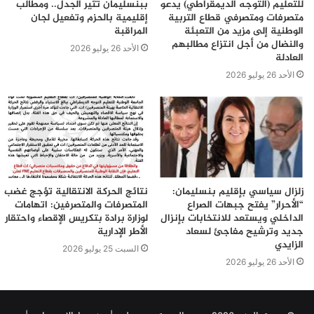
للتعليم (التوجه الديمقراطي) يدعو
ببنسليمان تثير الجدل.. ومطالب
متصرفات ومتصرفي قطاع التربية
إقليمية بالحزم وتفعيل لجان
الوطنية إلى مزيد من التعبئة
المراقبة
والنضال من أجل انتزاع مطالبهم
الأحد 26 يوليو 2026
العادلة
الأحد 26 يوليو 2026
زلزال سياسي بإقليم بنسليمان:
نتائج الحركة الانتقالية تؤجج غضب
“الأحرار” يفتح جبهات الصراع
المتصرفات والمتصرفين: اتهامات
الداخلي ويستعد للانتخابات بإنزال
لوزارة برادة بتكريس الإقصاء واحتقار
جديد وترشيح مفاجئ لسعاد
الأطر الإدارية
الزايدي
السبت 25 يوليو 2026
الأحد 26 يوليو 2026