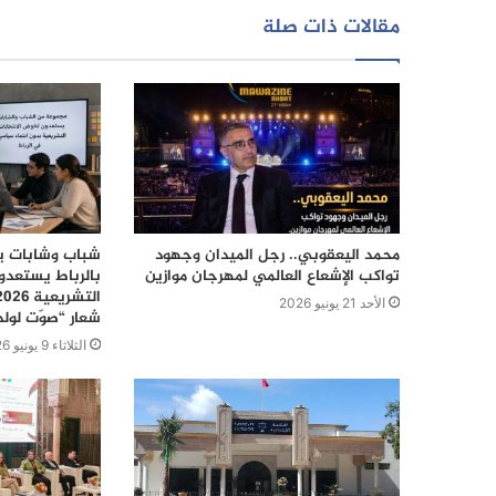
مقالات ذات صلة
محمد اليعقوبي.. رجل الميدان وجهود
شباب وشابات يع
تواكب الإشعاع العالمي لمهرجان موازين
بالرباط يستعدو
الأحد 21 يونيو 2026
شعار “صوّت لول
الثلاثاء 9 يونيو 2026