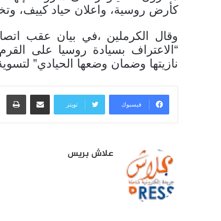
كأرض روسية، واعلان حياد كييف، وتخلي
وقال الكرملين ،في بيان عقب اتصال
“الاعتراف بسيادة روسيا على القرم 
نازيتها وضمان وضعها الحيادي” لتسوية
مشاركة عبر البريد
طبا
فيسبوك
تويتر
علاش بريس