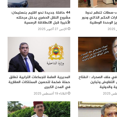
اء-سطات تنظم ندوة
44 حافلة جديدة نحو اقليم بنسليمان:
ات الحكم الذاتي ودور
مشروع النقل الحضري يدخل مرحلته
ز الوحدة الوطنية
الأخيرة قبل الانطلاقة الرسمية
الإثنين 27 أكتوبر 2025
ي ملف الصحراء : انفتاح
المديرية العامة للجماعات الترابية تطلق
 التفاوض وتباين
حملة ضخمة لتحصين الممتلكات العقارية
ية والدولية
في المدن الكبرى
الثلاثاء 19 أغسطس 2025