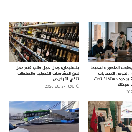
قوب المنصور والمحيط
بنسليمان: جدل حول طلب فتح محل
ن لخوض الانتخابات
لبيع المشروبات الكحولية والسلطات
التشريعية 2026 بوجوه مستقلة تحت
تنفي الترخيص
د حومتك
الثلاثاء 27 يناير 2026