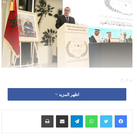
و.م.ع
وجه صاحب الجلالة الملك محمد السادس، رسالة إلى
اظهر المزيد
المشاركين في الاجتماعات السنوية المشتركة للهيئات المالية
العربية التي انطلقت أشغالها اليوم السبت بالرباط.
واتساب
تيلقرام
مشاركة عبر البريد
طباعة
وفي ما يلي النص الكامل للرسالة الملكية السامية التي تلاها
رئيس الحكومة عزيز أخنوش: