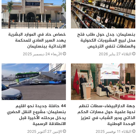
بنسليمان: جدل حول طلب فتح
خصاص حاد في الموارد البشرية
محل لبيع المشروبات الكحولية
يهدد السير العادي للمحكمة
والسلطات تنفي الترخيص
الابتدائية ببنسليمان
الثلاثاء 27 يناير 2026
الأربعاء 24 ديسمبر 2025
جهة الدارالبيضاء-سطات تنظم
44 حافلة جديدة نحو اقليم
ندوة علمية حول مسارات الحكم
بنسليمان: مشروع النقل الحضري
الذاتي ودور الشباب في تعزيز
يدخل مرحلته الأخيرة قبل
الوحدة الوطنية
الانطلاقة الرسمية
الثلاثاء 11 نوفمبر 2025
الإثنين 27 أكتوبر 2025