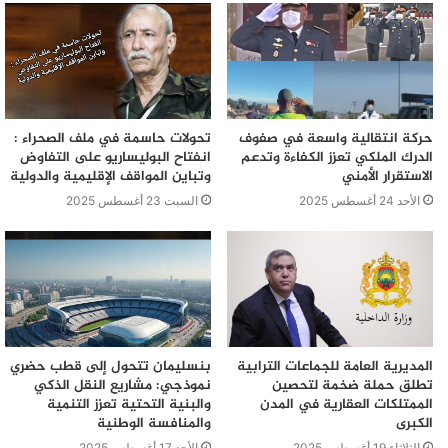
حركة انتقالية واسعة في صفوف
تحولات حاسمة في ملف الصحراء :
الدرك الملكي تعزز الكفاءة وتدعم
انفتاح البوليساريو على التفاوض
الاستقرار الأمني
وتباين المواقف الإقليمية والدولية
الأحد 24 أغسطس 2025
السبت 23 أغسطس 2025
المديرية العامة للجماعات الترابية
بنسليمان تتحول إلى قطب حضري
تطلق حملة ضخمة لتحصين
نموذجي: مشاريع النقل الذكي
الممتلكات العقارية في المدن
والبنية التحتية تعزز التنمية
الكبرى
والمنافسة الوطنية
الثلاثاء 19 أغسطس 2025
الأحد 17 أغسطس 2025