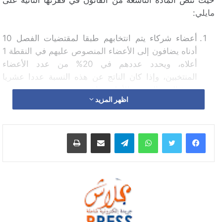
مايلي:
أعضاء شركاء يتم انتخابهم طبقا لمقتضيات الفصل 10
أدناه يضافون إلى الأعضاء المنصوص عليهم في النقطة 1
أعلاه، ويحدد عددهم في 20% من عدد الأعضاء
المنتخبين، وإذا كان الناتج عن هذه النسبة عددا عشريا
يؤخذ العدد الصحيح الأعلى مباشرة.
اظهر المزيد
كما تشير المادة 10 من نفس القانون على انه:
واتساب
تيلقرام
مشاركة عبر البريد
طباعة
يتم انتخاب الأعضاء الشركاء، بالاقتراع الأحادي.
تحدد الجمعيات المهنية الفلاحية المسموح لها بتقديم مرشحيها
بموجب قرار مشترك بين السلطة الحكومية المكلفة بالفلاحة
والسلطة الحكومية المكلفة بالداخلية، وذلك وفق معايير
وكيفيات ينص عليها هذا القرار .