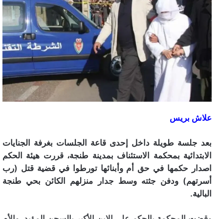
علاش بريس
بعد جلسة طويلة داخل إحدى قاعة الجلسات بغرفة الجنايات
الابتدائية بمحكمة الاستئناف بمدينة طنجة، قررت هيئة الحكم
اصدار حكمها في حق أم وأبنائها تورطوا في قضية قتل (رب
أسرتهم) ودفن جثته وسط جدار منزلهم الكائن بحي طنجة
البالية.
وقضت المحكمة بالحكم على الإبن الأكبر بالسجن المؤبد، والأم