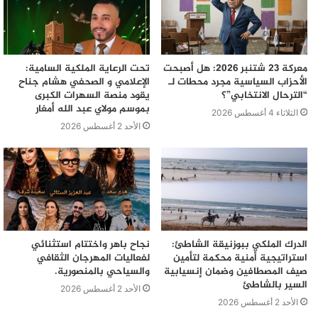
معركة 23 شتنبر 2026: هل أصبحت
تحت الرعاية الملكية السامية:
الأحزاب السياسية مجرد محطات لـ
الإعلامي و الصحفي هشام جناح
“الترحال الانتخابي”؟
يقود منصة السهرات الكبرى
بموسم مولاي عبد الله أمغار
الثلاثاء 4 أغسطس 2026
الأحد 2 أغسطس 2026
الدرك الملكي ببوزنيقة الشاطئ:
نجاح باهر واختتام استثنائي
استراتيجية أمنية محكمة لتأمين
لفعاليات المهرجان الثقافي
صيف المصطافين وضمان إنسيابية
والسياحي بالمنصورية.
السير بالشاطئ
الأحد 2 أغسطس 2026
الأحد 2 أغسطس 2026