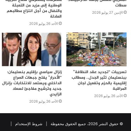
سطات
الوطنية إلى مزيد من التعبئة
والنضال من أجل انتزاع مطالبهم
الإثنين 27 يوليو 2026
العادلة
الأحد 26 يوليو 2026
تسريبات “تجديد عقد النظافة”
زلزال سياسي بإقليم بنسليمان:
ببنسليمان تثير الجدل.. ومطالب
“الأحرار” يفتح جبهات الصراع
إقليمية بالحزم وتفعيل لجان
الداخلي ويستعد للانتخابات بإنزال
المراقبة
جديد وترشيح مفاجئ لسعاد
الزايدي
الأحد 26 يوليو 2026
الأحد 26 يوليو 2026
© حقوق النشر 2026، جميع الحقوق محفوظة |
شروط الإستخدام
|