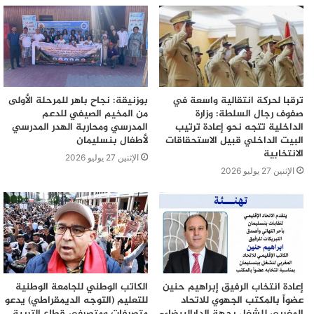
ترقبا لحركة انتقالية واسعة في
بوزنيقة: نجاح باهر للمرحلة الأولى
صفوف رجال السلطة: وزارة
من المخيم الصيفي للدعم
الداخلية تتجه نحو إعادة ترتيب
المدرسي ومحاربة الهدر المدرسي
البيت الداخلي قبيل الاستحقاقات
لأطفال بنسليمان
الانتخابية
الإثنين 27 يوليو 2026
الإثنين 27 يوليو 2026
إعادة انتخاب الرفيق إبراهيم حنين
الكاتب الوطني للجامعة الوطنية
عضواً بالمكتب الجهوي للاتحاد
للتعليم (التوجه الديمقراطي) يدعو
المغربي للشغل بجهة الدارالبيضاء–
متصرفات ومتصرفي قطاع التربية