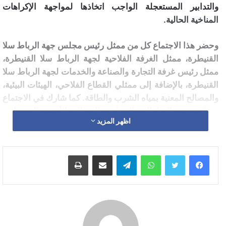
والتدابير المستعجلة الواجب اتخاذها لمواجهة الإكراهات
المناخية الحالية.
وحضر هذا الاجتماع كل من ممثل رئيس مجلس جهة الرباط سلا
القنيطرة، ممثل الغرفة الفلاحية لجهة الرباط سلا القنيطرة،
ممثل رئيس غرفة التجارة والصناعة والخدمات لجهة الرباط سلا
القنيطرة، بالإضافة إلى ممثلي القطاع الفلاحي، الهيئات البيئية،
والمصالح المعنية بمياه الشرب والطاقة. كما شارك في الاجتماع
ممثلون عن السلطات المحلية والمصالح الأمنية، إلى جانب
اظهر المزيد
رؤساء الجماعات الترابية.
في كلمته الافتتاحية، أكد السيد إدريس روبيو، عامل إقليم سيدي
واتساب
تيلقرام
مشاركة عبر البريد
طباعة
سليمان، على أهمية عقد هذا الاجتماع الدوري للجنة الإقليمية
للماء في سياق خاص يميزه اقتراب موسم الصيف وارتفاع
درجات الحرارة، مشددا على ضرورة تدبير هذه المادة الحيوية
بشكل عقلاني، تنفيذا للتوجيهات الملكية السامية.