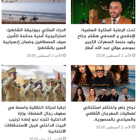
تحت الرعاية الملكية السامية:
الدرك الملكي ببوزنيقة الشاطئ:
الإعلامي و الصحفي هشام جناح
استراتيجية أمنية محكمة لتأمين
يقود منصة السهرات الكبرى
صيف المصطافين وضمان إنسيابية
بموسم مولاي عبد الله أمغار
السير بالشاطئ
يهدف هذا المركز إلى صقل وتطوير المواهب، وفتح المجال
للتلميذات والتلاميذ للتعبير عن هواياتهم. كما يعتبر رافعة
الأحد 2 أغسطس 2026
الأحد 2 أغسطس 2026
أساسية، وإضافة نوعية لدعم الحياة المدرسية بالإقليم.
نجاح باهر واختتام استثنائي
ترقبا لحركة انتقالية واسعة في
لفعاليات المهرجان الثقافي
صفوف رجال السلطة: وزارة
والسياحي بالمنصورية.
الداخلية تتجه نحو إعادة ترتيب
البيت الداخلي قبيل الاستحقاقات
الأحد 2 أغسطس 2026
الانتخابية
الإثنين 27 يوليو 2026