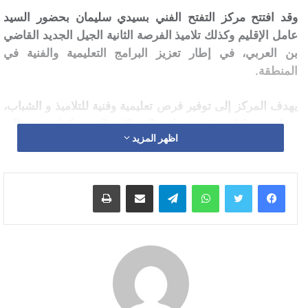
وقد افتتح مركز التفتح الفني بسيدي سليمان بحضور السيد
عامل الإقليم وكذلك تلاميذ الفرصة الثانية الجيل الجديد القاضي
بن العربي، في إطار تعزيز البرامج التعليمية والفنية في
المنطقة.
يهدف المركز إلى توفير فرص تعليمية وفنية للتلاميذ و الشباب،
وتطوير مهاراتهم في مختلف المجالات الفنية. كما يهدف إلى
اظهر المزيد
تعزيز التفتح الفني والثقافي في المنطقة، وتشجيع المواهب
الشابة.
واتساب
تيلقرام
مشاركة عبر البريد
طباعة