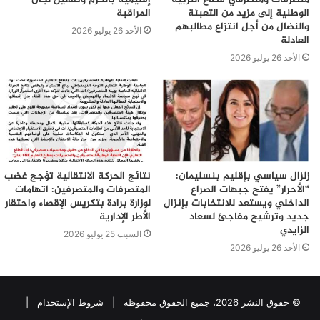
الوطنية إلى مزيد من التعبئة
المراقبة
والنضال من أجل انتزاع مطالبهم
الأحد 26 يوليو 2026
العادلة
الأحد 26 يوليو 2026
زلزال سياسي بإقليم بنسليمان:
نتائج الحركة الانتقالية تؤجج غضب
“الأحرار” يفتح جبهات الصراع
المتصرفات والمتصرفين: اتهامات
الداخلي ويستعد للانتخابات بإنزال
لوزارة برادة بتكريس الإقصاء واحتقار
جديد وترشيح مفاجئ لسعاد
الأطر الإدارية
الزايدي
السبت 25 يوليو 2026
الأحد 26 يوليو 2026
© حقوق النشر 2026، جميع الحقوق محفوظة |
شروط الإستخدام
|