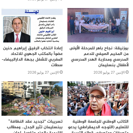
بوزنيقة: نجاح باهر للمرحلة الأولى
إعادة انتخاب الرفيق إبراهيم حنين
من المخيم الصيفي للدعم
عضواً بالمكتب الجهوي للاتحاد
المدرسي ومحاربة الهدر المدرسي
المغربي للشغل بجهة الدارالبيضاء–
لأطفال بنسليمان
سطات
الإثنين 27 يوليو 2026
الإثنين 27 يوليو 2026
الكاتب الوطني للجامعة الوطنية
تسريبات “تجديد عقد النظافة”
للتعليم (التوجه الديمقراطي) يدعو
ببنسليمان تثير الجدل.. ومطالب
متصرفات ومتصرفي قطاع التربية
إقليمية بالحزم وتفعيل لجان