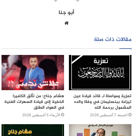
أبو جنا
موقع
الويب
مقالات ذات صلة
تعزية ومواساة لـ قائد قيادة عين
هشام جناح: من تألق الكاميرا
تيزغة ببنسليمان في وفاة والده
الخفية إلى قيادة السهرات الفنية
المشمول برحمة الله
في الهواء الطلق
الجمعة 7 أغسطس 2026
الأربعاء 5 أغسطس 2026