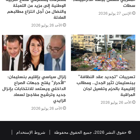
سطات
الوطنية إلى مزيد من التعبئة
والنضال من أجل انتزاع مطالبهم
الإثنين 27 يوليو 2026
العادلة
الأحد 26 يوليو 2026
تسريبات “تجديد عقد النظافة”
زلزال سياسي بإقليم بنسليمان:
ببنسليمان تثير الجدل.. ومطالب
“الأحرار” يفتح جبهات الصراع
إقليمية بالحزم وتفعيل لجان
الداخلي ويستعد للانتخابات بإنزال
المراقبة
جديد وترشيح مفاجئ لسعاد
الزايدي
الأحد 26 يوليو 2026
الأحد 26 يوليو 2026
© حقوق النشر 2026، جميع الحقوق محفوظة |
شروط الإستخدام
|