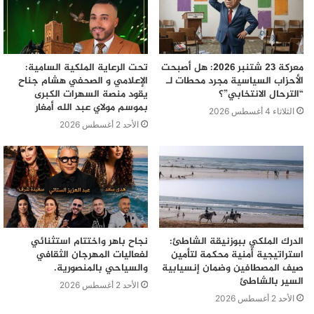
معركة 23 شتنبر 2026: هل أصبحت
تحت الرعاية الملكية السامية:
الأحزاب السياسية مجرد محطات لـ
الإعلامي و الصحفي هشام جناح
“الترحال الانتخابي”؟
يقود منصة السهرات الكبرى
بموسم مولاي عبد الله أمغار
الثلاثاء 4 أغسطس 2026
الأحد 2 أغسطس 2026
الدرك الملكي ببوزنيقة الشاطئ:
نجاح باهر واختتام استثنائي
استراتيجية أمنية محكمة لتأمين
لفعاليات المهرجان الثقافي
صيف المصطافين وضمان إنسيابية
والسياحي بالمنصورية.
السير بالشاطئ
الأحد 2 أغسطس 2026
الأحد 2 أغسطس 2026