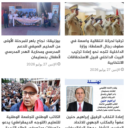
ترقبا لحركة انتقالية واسعة في
بوزنيقة: نجاح باهر للمرحلة الأولى
صفوف رجال السلطة: وزارة
من المخيم الصيفي للدعم
الداخلية تتجه نحو إعادة ترتيب
المدرسي ومحاربة الهدر المدرسي
البيت الداخلي قبيل الاستحقاقات
لأطفال بنسليمان
الانتخابية
الإثنين 27 يوليو 2026
الإثنين 27 يوليو 2026
إعادة انتخاب الرفيق إبراهيم حنين
الكاتب الوطني للجامعة الوطنية
عضواً بالمكتب الجهوي للاتحاد
للتعليم (التوجه الديمقراطي) يدعو
المغربي للشغل بجهة الدارالبيضاء–
متصرفات ومتصرفي قطاع التربية