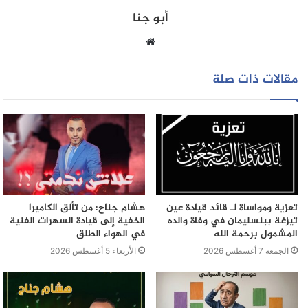
أبو جنا
موقع
الويب
مقالات ذات صلة
تعزية ومواساة لـ قائد قيادة عين
هشام جناح: من تألق الكاميرا
تيزغة ببنسليمان في وفاة والده
الخفية إلى قيادة السهرات الفنية
المشمول برحمة الله
في الهواء الطلق
الجمعة 7 أغسطس 2026
الأربعاء 5 أغسطس 2026