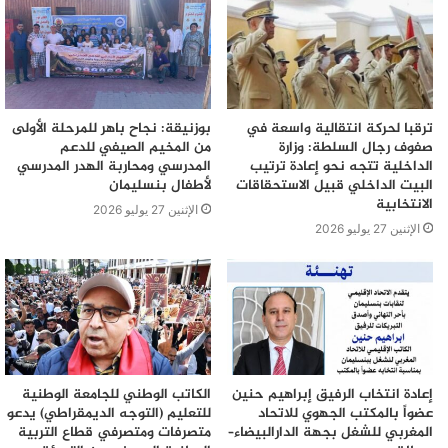
ترقبا لحركة انتقالية واسعة في
بوزنيقة: نجاح باهر للمرحلة الأولى
صفوف رجال السلطة: وزارة
من المخيم الصيفي للدعم
الداخلية تتجه نحو إعادة ترتيب
المدرسي ومحاربة الهدر المدرسي
البيت الداخلي قبيل الاستحقاقات
لأطفال بنسليمان
الانتخابية
الإثنين 27 يوليو 2026
الإثنين 27 يوليو 2026
إعادة انتخاب الرفيق إبراهيم حنين
الكاتب الوطني للجامعة الوطنية
عضواً بالمكتب الجهوي للاتحاد
للتعليم (التوجه الديمقراطي) يدعو
المغربي للشغل بجهة الدارالبيضاء–
متصرفات ومتصرفي قطاع التربية