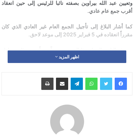
وتعيين عبد الله بيراوين بصفته نائبا للرئيس إلى حين انعقاد
أقرب جمع عام عادي.
كما أشار البلاغ إلى تأجيل الجمع العام غير العادي الذي كان
مقرراً انعقاده في 5 فبراير 2025 إلى موعد لاحق.
ويعيش النادي الرجاء هذا الموسم وضعاً صعباً تحت رئاسة عادل
اظهر المزيد
هلا، حيث يقبع في المركز الثامن في ترتيب الدوري، إضافة إلى
الخروج المبكر من دوري أبطال إفريقيا، فضلاً عن التعاقدات غير
الناجحة والأزمة المالية التي يعاني منها النادي بسبب التسيير
واتساب
تيلقرام
مشاركة عبر البريد
طباعة
الكارثي للفريق.