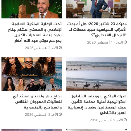
معركة 23 شتنبر 2026: هل أصبحت
تحت الرعاية الملكية السامية:
الأحزاب السياسية مجرد محطات لـ
الإعلامي و الصحفي هشام جناح
“الترحال الانتخابي”؟
يقود منصة السهرات الكبرى
بموسم مولاي عبد الله أمغار
الثلاثاء 4 أغسطس 2026
الأحد 2 أغسطس 2026
الدرك الملكي ببوزنيقة الشاطئ:
نجاح باهر واختتام استثنائي
استراتيجية أمنية محكمة لتأمين
لفعاليات المهرجان الثقافي
صيف المصطافين وضمان إنسيابية
والسياحي بالمنصورية.
السير بالشاطئ
الأحد 2 أغسطس 2026
الأحد 2 أغسطس 2026