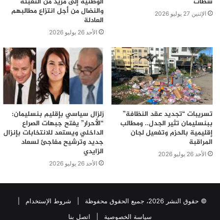
سطات
الوطنية إلى مزيد من التعبئة
والنضال من أجل انتزاع مطالبهم
الإثنين 27 يوليو 2026
العادلة
الأحد 26 يوليو 2026
تسريبات “تجديد عقد النظافة”
زلزال سياسي بإقليم بنسليمان:
ببنسليمان تثير الجدل.. ومطالب
“الأحرار” يفتح جبهات الصراع
إقليمية بالحزم وتفعيل لجان
الداخلي ويستعد للانتخابات بإنزال
المراقبة
جديد وترشيح مفاجئ لسعاد
الزايدي
الأحد 26 يوليو 2026
الأحد 26 يوليو 2026
© حقوق النشر 2026، جميع الحقوق محفوظة |
شروط الإستخدام
|
سياسة الخصوصية
|
اتصل بنا