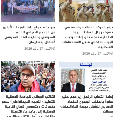
ترقبا لحركة انتقالية واسعة في
بوزنيقة: نجاح باهر للمرحلة الأولى
صفوف رجال السلطة: وزارة
من المخيم الصيفي للدعم
الداخلية تتجه نحو إعادة ترتيب
المدرسي ومحاربة الهدر المدرسي
البيت الداخلي قبيل الاستحقاقات
لأطفال بنسليمان
الانتخابية
الإثنين 27 يوليو 2026
الإثنين 27 يوليو 2026
إعادة انتخاب الرفيق إبراهيم حنين
الكاتب الوطني للجامعة الوطنية
عضواً بالمكتب الجهوي للاتحاد
للتعليم (التوجه الديمقراطي) يدعو
المغربي للشغل بجهة الدارالبيضاء–
متصرفات ومتصرفي قطاع التربية
سطات
الوطنية إلى مزيد من التعبئة
والنضال من أجل انتزاع مطالبهم