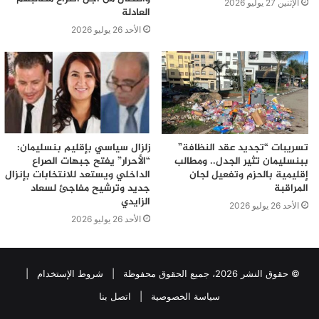
الإثنين 27 يوليو 2026
العادلة
الأحد 26 يوليو 2026
تسريبات “تجديد عقد النظافة”
زلزال سياسي بإقليم بنسليمان:
ببنسليمان تثير الجدل.. ومطالب
“الأحرار” يفتح جبهات الصراع
إقليمية بالحزم وتفعيل لجان
الداخلي ويستعد للانتخابات بإنزال
المراقبة
جديد وترشيح مفاجئ لسعاد
الزايدي
الأحد 26 يوليو 2026
الأحد 26 يوليو 2026
© حقوق النشر 2026، جميع الحقوق محفوظة |
شروط الإستخدام
|
سياسة الخصوصية
|
اتصل بنا