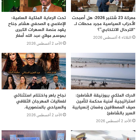
معركة 23 شتنبر 2026: هل أصبحت
تحت الرعاية الملكية السامية:
الأحزاب السياسية مجرد محطات لـ
الإعلامي و الصحفي هشام جناح
“الترحال الانتخابي”؟
يقود منصة السهرات الكبرى
بموسم مولاي عبد الله أمغار
الثلاثاء 4 أغسطس 2026
الأحد 2 أغسطس 2026
الدرك الملكي ببوزنيقة الشاطئ:
نجاح باهر واختتام استثنائي
استراتيجية أمنية محكمة لتأمين
لفعاليات المهرجان الثقافي
صيف المصطافين وضمان إنسيابية
والسياحي بالمنصورية.
السير بالشاطئ
الأحد 2 أغسطس 2026
الأحد 2 أغسطس 2026