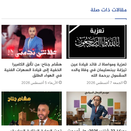
الويب
5. **تحقيق الهدوء الداخلي**: البساطة تمكننا من تحقيق
مقالات ذات صلة
الهدوء الداخلي والسكينة، حيث نجد الرضا والسعادة في الأشياء
البسيطة دون الحاجة إلى البحث عن السعادة في الأمور
المعقدة والمادية.
إذا كنا نريد أن نعيش حياة مليئة بالسعادة والراحة، فلابد أن
نتعلم كيف نحافظ على البساطة في حياتنا. دعونا نعيد النظر في
أولوياتنا، ونتخلص من التعقيدات الزائدة، ونقدر الأشياء البسيطة
تعزية ومواساة لـ قائد قيادة عين
هشام جناح: من تألق الكاميرا
التي تجلب لنا الفرح والسعادة الحقيقية.
تيزغة ببنسليمان في وفاة والده
الخفية إلى قيادة السهرات الفنية
المشمول برحمة الله
في الهواء الطلق
الجمعة 7 أغسطس 2026
الأربعاء 5 أغسطس 2026