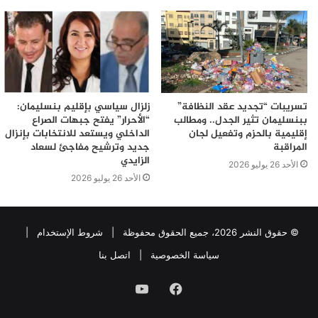
تسريبات “تجديد عقد النظافة”
زلزال سياسي بإقليم بنسليمان:
ببنسليمان تثير الجدل.. ومطالب
“الأحرار” يفتح جبهات الصراع
إقليمية بالحزم وتفعيل لجان
الداخلي ويستعد للانتخابات بإنزال
المراقبة
جديد وترشيح مفاجئ لسعاد
الزايدي
الأحد 26 يوليو 2026
الأحد 26 يوليو 2026
© حقوق النشر 2026، جميع الحقوق محفوظة |
شروط الإستخدام
|
سياسة الخصوصية
|
اتصل بنا
فيسبوك
يوتيوب