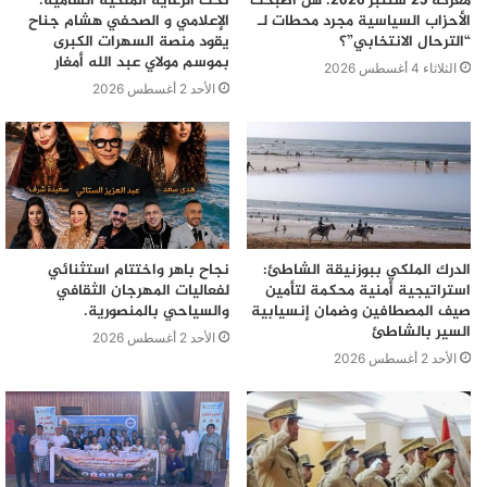
معركة 23 شتنبر 2026: هل أصبحت
تحت الرعاية الملكية السامية:
الأحزاب السياسية مجرد محطات لـ
الإعلامي و الصحفي هشام جناح
“الترحال الانتخابي”؟
يقود منصة السهرات الكبرى
بموسم مولاي عبد الله أمغار
الثلاثاء 4 أغسطس 2026
الأحد 2 أغسطس 2026
الدرك الملكي ببوزنيقة الشاطئ:
نجاح باهر واختتام استثنائي
استراتيجية أمنية محكمة لتأمين
لفعاليات المهرجان الثقافي
صيف المصطافين وضمان إنسيابية
والسياحي بالمنصورية.
السير بالشاطئ
الأحد 2 أغسطس 2026
الأحد 2 أغسطس 2026