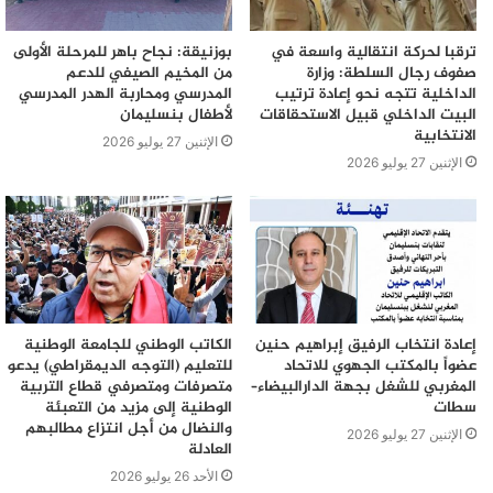
ترقبا لحركة انتقالية واسعة في
بوزنيقة: نجاح باهر للمرحلة الأولى
صفوف رجال السلطة: وزارة
من المخيم الصيفي للدعم
الداخلية تتجه نحو إعادة ترتيب
المدرسي ومحاربة الهدر المدرسي
البيت الداخلي قبيل الاستحقاقات
لأطفال بنسليمان
الانتخابية
الإثنين 27 يوليو 2026
الإثنين 27 يوليو 2026
إعادة انتخاب الرفيق إبراهيم حنين
الكاتب الوطني للجامعة الوطنية
عضواً بالمكتب الجهوي للاتحاد
للتعليم (التوجه الديمقراطي) يدعو
المغربي للشغل بجهة الدارالبيضاء–
متصرفات ومتصرفي قطاع التربية
سطات
الوطنية إلى مزيد من التعبئة
والنضال من أجل انتزاع مطالبهم
الإثنين 27 يوليو 2026
العادلة
الأحد 26 يوليو 2026