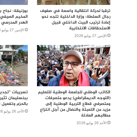
ترقبا لحركة انتقالية واسعة في صفوف
بوزنيقة: نجاح ب
رجال السلطة: وزارة الداخلية تتجه نحو
المخيم الصيفي 
إعادة ترتيب البيت الداخلي قبيل
الهدر المدرسي 
الاستحقاقات الانتخابية
الإثنين 27 يوليو 2026
الإثنين 27 يوليو 2026
الكاتب الوطني للجامعة الوطنية للتعليم
تسريبات “تجديد
(التوجه الديمقراطي) يدعو متصرفات
ببنسليمان تثير 
ومتصرفي قطاع التربية الوطنية إلى
بالحزم وتفعيل ل
مزيد من التعبئة والنضال من أجل انتزاع
الأحد 26 يوليو 2026
مطالبهم العادلة
الأحد 26 يوليو 2026