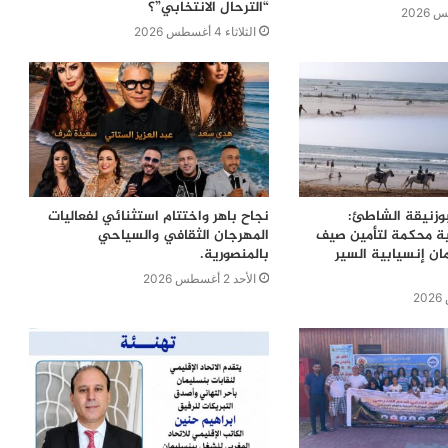
“الترحال الانتخابي”؟
الثلاثاء 4 أغسطس 2026
بوزنيقة الشاطئ:
نجاح باهر واختتام استثنائي لفعاليات
ية محكمة لتأمين صيف
المهرجان الثقافي والسياحي
ن إنسيابية السير
بالمنصورية.
الأحد 2 أغسطس 2026