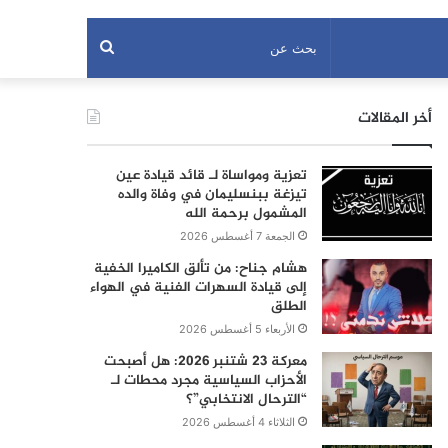
بحث
عن
أخر المقالات
تعزية ومواساة لـ قائد قيادة عين
تيزغة ببنسليمان في وفاة والده
المشمول برحمة الله
الجمعة 7 أغسطس 2026
هشام جناح: من تألق الكاميرا الخفية
إلى قيادة السهرات الفنية في الهواء
الطلق
الأربعاء 5 أغسطس 2026
معركة 23 شتنبر 2026: هل أصبحت
الأحزاب السياسية مجرد محطات لـ
“الترحال الانتخابي”؟
الثلاثاء 4 أغسطس 2026