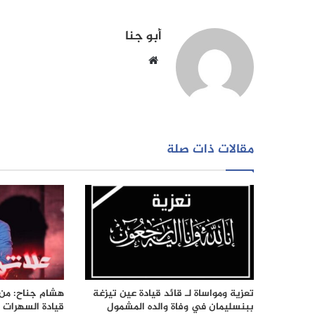
أبو جنا
موقع
الويب
مقالات ذات صلة
تعزية ومواساة لـ قائد قيادة عين تيزغة
هشام جناح: من ت
ببنسليمان في وفاة والده المشمول
قيادة السهرات ا