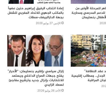
اهر للمرحلة الأولى من
إعادة انتخاب الرفيق إبراهيم حنين عضواً
للدعم المدرسي ومحاربة
بالمكتب الجهوي للاتحاد المغربي للشغل
لأطفال بنسليمان
بجهة الدارالبيضاء–سطات
الإثنين 27 يوليو 2026
 عقد النظافة”
زلزال سياسي بإقليم بنسليمان: “الأحرار”
الجدل.. ومطالب إقليمية
يفتح جبهات الصراع الداخلي ويستعد
جان المراقبة
للانتخابات بإنزال جديد وترشيح مفاجئ
لسعاد الزايدي
الأحد 26 يوليو 2026