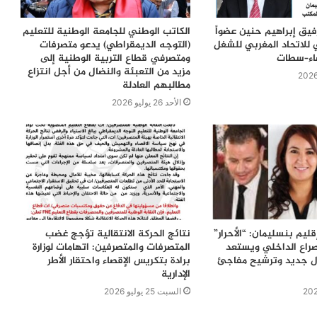
رفيق إبراهيم حنين عضواً
الكاتب الوطني للجامعة الوطنية للتعليم
 للاتحاد المغربي للشغل
(التوجه الديمقراطي) يدعو متصرفات
ضاء–سطات
ومتصرفي قطاع التربية الوطنية إلى
مزيد من التعبئة والنضال من أجل انتزاع
مطالبهم العادلة
الأحد 26 يوليو 2026
ليم بنسليمان: “الأحرار”
نتائج الحركة الانتقالية تؤجج غضب
راع الداخلي ويستعد
المتصرفات والمتصرفين: اتهامات لوزارة
زال جديد وترشيح مفاجئ
برادة بتكريس الإقصاء واحتقار الأطر
الإدارية
السبت 25 يوليو 2026