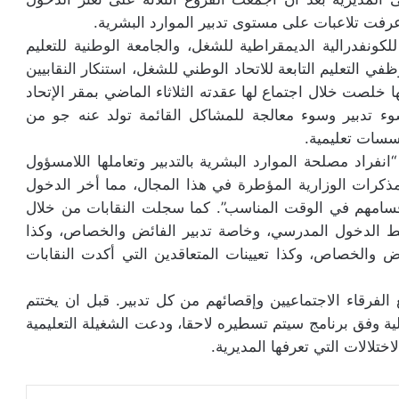
رفت تلاعبات على مستوى تدبير الموارد البشرية.
للكونفدرالية الديمقراطية للشغل، والجامعة الوطنية للتعليم
ظفي التعليم التابعة للاتحاد الوطني للشغل، استنكار النقابيين
نها خلصت خلال اجتماع لها عقدته الثلاثاء الماضي بمقر الإتحاد
 تدبير وسوء معالجة للمشاكل القائمة تولد عنه جو من
سسات تعليمية.
انفراد مصلحة الموارد البشرية بالتدبير وتعاملها اللامسؤول
للمذكرات الوزارية المؤطرة في هذا المجال، مما أخر الدخول
سامهم في الوقت المناسب”. كما سجلت النقابات من خلال
 ضبط الدخول المدرسي، وخاصة تدبير الفائض والخصاص، وكذا
ض والخصاص، وكذا تعيينات المتعاقدين التي أكدت النقابات
 الفرقاء الاجتماعيين وإقصائهم من كل تدبير. قبل ان يختتم
ية وفق برنامج سيتم تسطيره لاحقا، ودعت الشغيلة التعليمية
تلالات التي تعرفها المديرية.