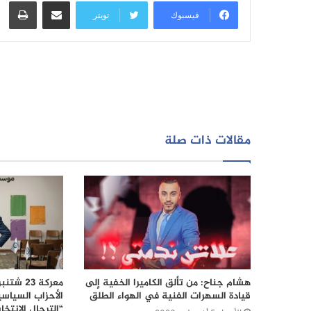
مشاركة عبر البريد
طبا
فيسبوك
تويتر
مقالات ذات صلة
هشام جناح: من تألق الكاميرا الخفية إلى
قيادة السهرات الفنية في الهواء الطلق
الأحزاب السياس
“الترحال الانتخا