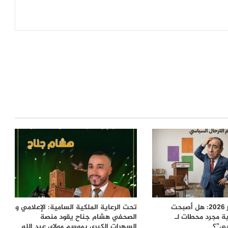
عة
معركة 23 شتنبر 2026: هل أصبحت
تحت الرعاية الملكية السامية: الإعلامي و
ية مجرد محطات لـ
الصحفي هشام جناح يقود منصة
بي”؟
السهرات الكبرى بموسم مولاي عبد الله