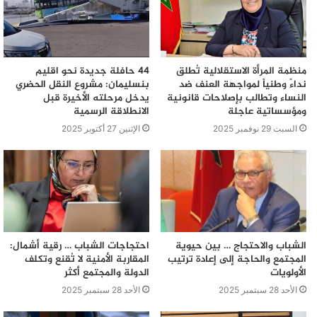
منظمة المرأة الاستقلالية تُطلق
44 حافلة جديدة نحو اقليم
نداءً وطنياً لمواجهة العنف ضد
بنسليمان: مشروع النقل الحضري
النساء وتطالب بإصلاحات قانونية
يدخل مرحلته الأخيرة قبل
ومؤسساتية عاجلة
الانطلاقة الرسمية
السبت 29 نوفمبر 2025
الإثنين 27 أكتوبر 2025
الشباب والاحتجاج … بين حيوية
احتجاجات الشباب … رقية أشمال:
المجتمع والحاجة إلى إعادة ترتيب
المقاربة الأمنية لا تُقنع وتكلف
الأولويات
الدولة والمجتمع أكثر
الأحد 28 سبتمبر 2025
الأحد 28 سبتمبر 2025