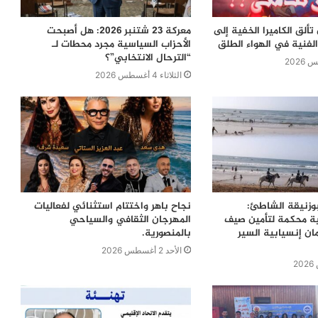
ألق الكاميرا الخفية إلى
معركة 23 شتنبر 2026: هل أصبحت
لفنية في الهواء الطلق
الأحزاب السياسية مجرد محطات لـ
“الترحال الانتخابي”؟
الثلاثاء 4 أغسطس 2026
بوزنيقة الشاطئ:
نجاح باهر واختتام استثنائي لفعاليات
ية محكمة لتأمين صيف
المهرجان الثقافي والسياحي
ن إنسيابية السير
بالمنصورية.
الأحد 2 أغسطس 2026