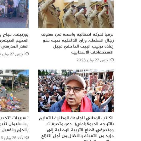
ترقبا لحركة انتقالية واسعة في صفوف
بوزنيقة: نجاح ب
رجال السلطة: وزارة الداخلية تتجه نحو
المخيم الصيفي 
إعادة ترتيب البيت الداخلي قبيل
الهدر المدرسي 
الاستحقاقات الانتخابية
الإثنين 27 يوليو 2026
الإثنين 27 يوليو 2026
الكاتب الوطني للجامعة الوطنية للتعليم
تسريبات “تجديد
(التوجه الديمقراطي) يدعو متصرفات
ببنسليمان تثير 
ومتصرفي قطاع التربية الوطنية إلى
بالحزم وتفعيل ل
مزيد من التعبئة والنضال من أجل انتزاع
الأحد 26 يوليو 2026