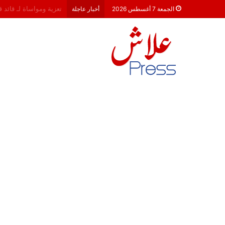
هشام جناح: من تألق الك
الجمعة 7 أغسطس 2026
أخبار عاجلة