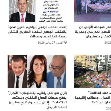
اهر للمرحلة الأولى من
إعادة انتخاب الرفيق إبراهيم حنين عضواً
للدعم المدرسي ومحاربة
بالمكتب الجهوي للاتحاد المغربي للشغل
لأطفال بنسليمان
بجهة الدارالبيضاء–سطات
الإثنين 27 يوليو 2026
 عقد النظافة”
زلزال سياسي بإقليم بنسليمان: “الأحرار”
الجدل.. ومطالب إقليمية
يفتح جبهات الصراع الداخلي ويستعد
جان المراقبة
للانتخابات بإنزال جديد وترشيح مفاجئ
لسعاد الزايدي