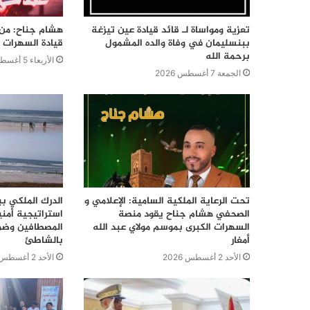
تعزية ومواساة لـ قائد قيادة عين تيزغة
هشام جناح: من ت
ببنسليمان في وفاة والده المشمول
قيادة السهرات ا
برحمة الله
الأربعاء 5 أغسطس 2026
الجمعة 7 أغسطس 2026
تحت الرعاية الملكية السامية: الإعلامي و
الدرك الملكي ب
الصحفي هشام جناح يقود منصة
استراتيجية أمن
السهرات الكبرى بموسم مولاي عبد الله
المصطافين وضما
أمغار
بالشاطئ
الأحد 2 أغسطس 2026
الأحد 2 أغسطس 2026