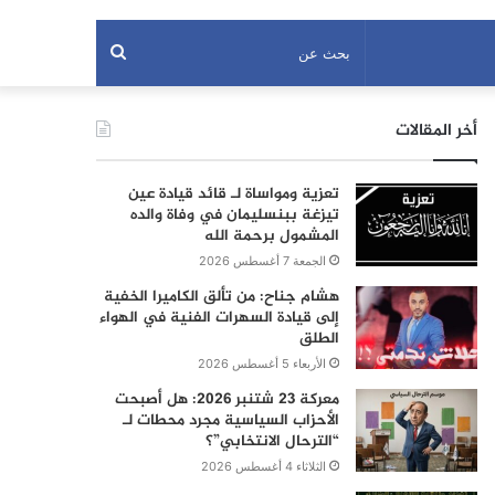
بحث
عن
أخر المقالات
تعزية ومواساة لـ قائد قيادة عين
تيزغة ببنسليمان في وفاة والده
المشمول برحمة الله
الجمعة 7 أغسطس 2026
هشام جناح: من تألق الكاميرا الخفية
إلى قيادة السهرات الفنية في الهواء
الطلق
الأربعاء 5 أغسطس 2026
معركة 23 شتنبر 2026: هل أصبحت
الأحزاب السياسية مجرد محطات لـ
“الترحال الانتخابي”؟
الثلاثاء 4 أغسطس 2026