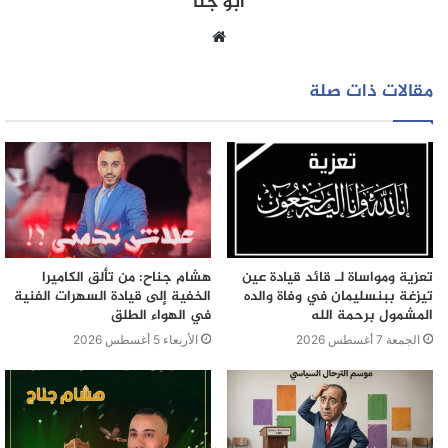
أبو جنا
حاسمة في هذا الملف.
موقع
الويب
مقالات ذات صلة
تبريرات الجهات الرسمية لم تكن أقل غرابة من صمتها الطويل،
حيث استندت إلى نتائج تحاليل لجودة الهواء أجراها مختبر تابع
لصاحب المعمل نفسه، لتؤكد أن الدخان غير مضر بالصحة، وكأن
معاناة السكان اليومية ونوبات الربو، والاختناقات المتكررة،
مجرد أوهام لا تستحق النظر. يتساءل السكان: هل يمكن لأي
دراسة علمية أن تنكر الآثار المباشرة التي يشعر بها من يعيشون
في محيط المصنع؟ وهل يُعقل أن يستمر الوضع تحت ذريعة أن
تعزية ومواساة لـ قائد قيادة عين
هشام جناح: من تألق الكاميرا
المصنع كان موجودًا قبل المشروع السكني، رغم أن الواقع اليوم
تيزغة ببنسليمان في وفاة والده
الخفية إلى قيادة السهرات الفنية
المشمول برحمة الله
في الهواء الطلق
يفرض أولويات مختلفة تضع صحة الإنسان فوق أي اعتبار؟
الجمعة 7 أغسطس 2026
الأربعاء 5 أغسطس 2026
زهور رئيسة ائتلاف جمعيات المجتمع المدني للترافع عن الشأن
المحلي اعتبرت أن التغطية الإعلامية لم تكن سوى انعكاس لنهج