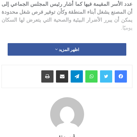
عدد الأسر المقيمة فيها كما أشار رئيس المجلس الجماعي إلى
أن المصنع يشغل أبناء المنطقة وكأن توفير فرص شغل محدودة
يمكن أن يبرر الأضرار البيئية والصحية التي يتعرض لها السكان
يوميًا.
اظهر المزيد
خاضت الجمعيات المدنية لسنوات طويلة معركة مفتوحة ضد
هذا الوضع، إذ قدمت عشرات الشكايات والتقارير إلى الجهات
واتساب
تيلقرام
مشاركة عبر البريد
طباعة
المختصة دون أن تلقى أي تجاوب حقيقي. ومع كل محاولة
جديدة كان الجواب يأتي بأبواب موصدة وعراقيل بيروقراطية،
ما جعل الساكنة تعيش إحساسًا مزدوجًا بالقهر واليأس خاصة
حين يتفاقم الوضع الصحي للأطفال والمسنين بسبب تلوث
الهواء. وعلى الرغم من أن جريدة “الصباح” سلطت الضوء
مؤخرًا على هذه المعضلة، مما دفع حزب التقدم والاشتراكية
إلى إثارة القضية في البرلمان، إلا أن واقع الحال لم يتغير مما
يعزز القناعة بأن هناك مصالح خفية تحول دون اتخاذ قرارات