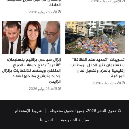
الإثنين 27 يوليو 2026
العادلة
الأحد 26 يوليو 2026
تسريبات “تجديد عقد النظافة”
زلزال سياسي بإقليم بنسليمان:
ببنسليمان تثير الجدل.. ومطالب
“الأحرار” يفتح جبهات الصراع
إقليمية بالحزم وتفعيل لجان
الداخلي ويستعد للانتخابات بإنزال
المراقبة
جديد وترشيح مفاجئ لسعاد
الزايدي
الأحد 26 يوليو 2026
الأحد 26 يوليو 2026
© حقوق النشر 2026، جميع الحقوق محفوظة |
شروط الإستخدام
|
سياسة الخصوصية
|
اتصل بنا