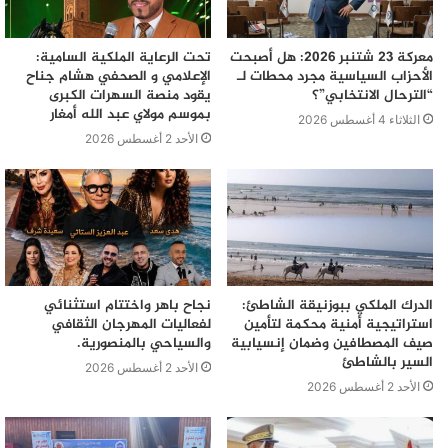
معركة 23 شتنبر 2026: هل أصبحت
تحت الرعاية الملكية السامية:
الأحزاب السياسية مجرد محطات لـ
الإعلامي و الصحفي هشام جناح
“الترحال الانتخابي”؟
يقود منصة السهرات الكبرى
بموسم مولاي عبد الله أمغار
الثلاثاء 4 أغسطس 2026
الأحد 2 أغسطس 2026
الدرك الملكي ببوزنيقة الشاطئ:
نجاح باهر واختتام استثنائي
استراتيجية أمنية محكمة لتأمين
لفعاليات المهرجان الثقافي
صيف المصطافين وضمان إنسيابية
والسياحي بالمنصورية.
السير بالشاطئ
الأحد 2 أغسطس 2026
الأحد 2 أغسطس 2026