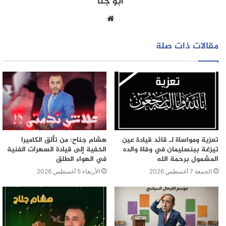
أبو جنا
حق…
موقع
لنا عودة في الموضوع بالتفاصيل….
الويب
مقالات ذات صلة
تعزية ومواساة لـ قائد قيادة عين
هشام جناح: من تألق الكاميرا
تيزغة ببنسليمان في وفاة والده
الخفية إلى قيادة السهرات الفنية
المشمول برحمة الله
في الهواء الطلق
الجمعة 7 أغسطس 2026
الأربعاء 5 أغسطس 2026