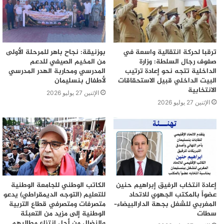
ترقبا لحركة انتقالية واسعة في
بوزنيقة: نجاح باهر للمرحلة الأولى
صفوف رجال السلطة: وزارة
من المخيم الصيفي للدعم
الداخلية تتجه نحو إعادة ترتيب
المدرسي ومحاربة الهدر المدرسي
البيت الداخلي قبيل الاستحقاقات
لأطفال بنسليمان
الانتخابية
الإثنين 27 يوليو 2026
الإثنين 27 يوليو 2026
إعادة انتخاب الرفيق إبراهيم حنين
الكاتب الوطني للجامعة الوطنية
عضواً بالمكتب الجهوي للاتحاد
للتعليم (التوجه الديمقراطي) يدعو
المغربي للشغل بجهة الدارالبيضاء–
متصرفات ومتصرفي قطاع التربية
سطات
الوطنية إلى مزيد من التعبئة
والنضال من أجل انتزاع مطالبهم